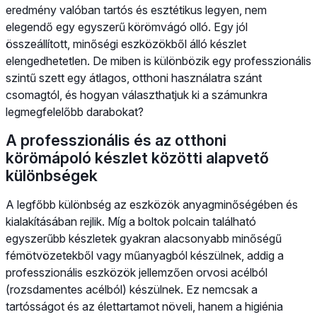
eredmény valóban tartós és esztétikus legyen, nem
elegendő egy egyszerű körömvágó olló. Egy jól
összeállított, minőségi eszközökből álló készlet
elengedhetetlen. De miben is különbözik egy professzionális
szintű szett egy átlagos, otthoni használatra szánt
csomagtól, és hogyan választhatjuk ki a számunkra
legmegfelelőbb darabokat?
A professzionális és az otthoni
körömápoló készlet közötti alapvető
különbségek
A legfőbb különbség az eszközök anyagminőségében és
kialakításában rejlik. Míg a boltok polcain található
egyszerűbb készletek gyakran alacsonyabb minőségű
fémötvözetekből vagy műanyagból készülnek, addig a
professzionális eszközök jellemzően orvosi acélból
(rozsdamentes acélból) készülnek. Ez nemcsak a
tartósságot és az élettartamot növeli, hanem a higiénia