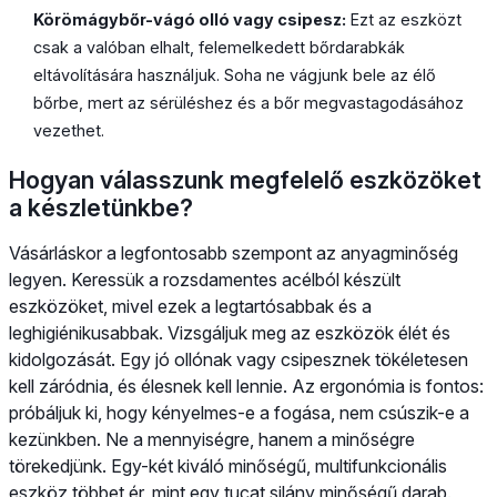
Körömágybőr-vágó olló vagy csipesz:
Ezt az eszközt
csak a valóban elhalt, felemelkedett bőrdarabkák
eltávolítására használjuk. Soha ne vágjunk bele az élő
bőrbe, mert az sérüléshez és a bőr megvastagodásához
vezethet.
Hogyan válasszunk megfelelő eszközöket
a készletünkbe?
Vásárláskor a legfontosabb szempont az anyagminőség
legyen. Keressük a rozsdamentes acélból készült
eszközöket, mivel ezek a legtartósabbak és a
leghigiénikusabbak. Vizsgáljuk meg az eszközök élét és
kidolgozását. Egy jó ollónak vagy csipesznek tökéletesen
kell záródnia, és élesnek kell lennie. Az ergonómia is fontos:
próbáljuk ki, hogy kényelmes-e a fogása, nem csúszik-e a
kezünkben. Ne a mennyiségre, hanem a minőségre
törekedjünk. Egy-két kiváló minőségű, multifunkcionális
eszköz többet ér, mint egy tucat silány minőségű darab.