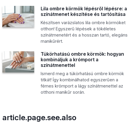
Lila ombre körmök lépésről lépésre: a
színátmenet készítése és tartósítása
Készítsen varázslatos lila ombre körmöket
otthon! Egyszerű lépések a tökéletes
színátmenetért és a hosszan tartó, elegáns
manikűrért.
Tükörhatású ombre körmök: hogyan
kombináljuk a krómport a
színátmenettel
Ismerd meg a tükörhatású ombre körmök
titkát! Így kombinálhatod egyszerűen a
fémes krómport a lágy színátmenettel az
otthoni manikűr során.
article.page.see.also