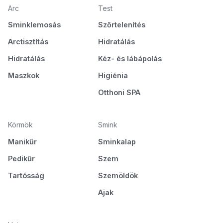
Arc
Test
Sminklemosás
Szőrtelenítés
Arctisztítás
Hidratálás
Hidratálás
Kéz- és lábápolás
Maszkok
Higiénia
Otthoni SPA
Körmök
Smink
Manikűr
Sminkalap
Pedikűr
Szem
Tartósság
Szemöldök
Ajak