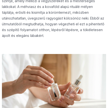
szintje, amely mellőzi a vegyszereket és a mesterséges
lakkokat. A méhviasz és a kovaföld alapú rituálé mélyen
táplálja, erősíti és kisimítja a körömlemezt, miközben
utánozhatatlan, üvegszerű ragyogást kölcsönöz neki. Ebből az
útmutatóból megtudhatja, hogyan végezheti el ezt a pihentető
és szépítő folyamatot otthon, lépésről lépésre, a tökéletesen
ápolt és elegáns lábakért.