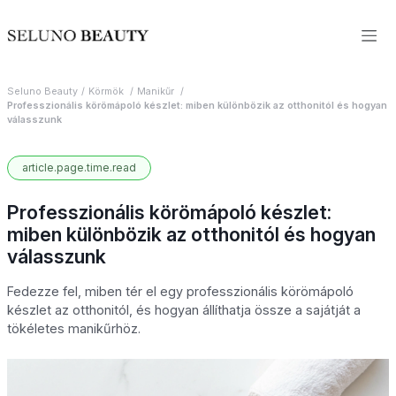
Seluno Beauty
Körmök
Manikűr
Professzionális körömápoló készlet: miben különbözik az otthonitól és hogyan
válasszunk
article.page.time.read
Professzionális körömápoló készlet:
miben különbözik az otthonitól és hogyan
válasszunk
Fedezze fel, miben tér el egy professzionális körömápoló
készlet az otthonitól, és hogyan állíthatja össze a sajátját a
tökéletes manikűrhöz.