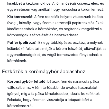
kisebbet a kézkörmökhöz. A jó minőségű csipesz éles, és
egyenletesen vág anélkül, hogy roncsolná a körömlemezt.
Körömreszelő:
A fém reszelők helyett válasszunk inkább
üveg-, kristály- vagy finom szemcséjű papírreszelőt. Ezek
kíméletesebbek a körmökhöz, és segítenek megelőzni a
körömvégek szétválását és beszakadását.
Puffer (polírozó):
Ez egy többlépéses eszköz, amelynek
különböző felületei simítják a köröm felszínét, eltávolítják az
egyenetlenségeket, és végül természetes fényt adnak a
körmöknek.
Eszközök a körömágybőr ápolásához
Körömágybőr-feltoló:
Létezik fém és narancsfa pálca
változatban is. A fém tartósabb, de óvatos használatot
igényel, míg a fa pálca kíméletesebb, ideális kezdőknek.
Feladata, hogy finoman visszatolja a letapadt bőrt a
körömlemezről.