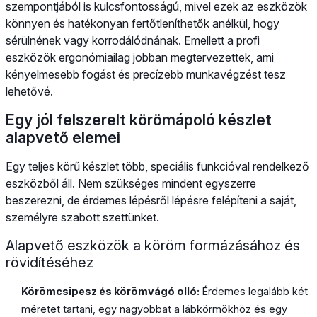
szempontjából is kulcsfontosságú, mivel ezek az eszközök
könnyen és hatékonyan fertőtleníthetők anélkül, hogy
sérülnének vagy korrodálódnának. Emellett a profi
eszközök ergonómiailag jobban megtervezettek, ami
kényelmesebb fogást és precízebb munkavégzést tesz
lehetővé.
Egy jól felszerelt körömápoló készlet
alapvető elemei
Egy teljes körű készlet több, speciális funkcióval rendelkező
eszközből áll. Nem szükséges mindent egyszerre
beszerezni, de érdemes lépésről lépésre felépíteni a saját,
személyre szabott szettünket.
Alapvető eszközök a köröm formázásához és
rövidítéséhez
Körömcsipesz és körömvágó olló:
Érdemes legalább két
méretet tartani, egy nagyobbat a lábkörmökhöz és egy