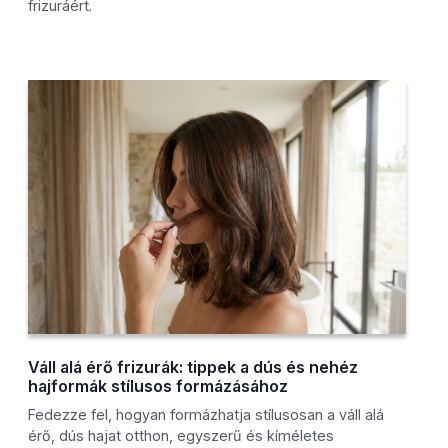
frizuráért.
Váll alá érő frizurák: tippek a dús és nehéz
hajformák stílusos formázásához
Fedezze fel, hogyan formázhatja stílusosan a váll alá
érő, dús hajat otthon, egyszerű és kíméletes