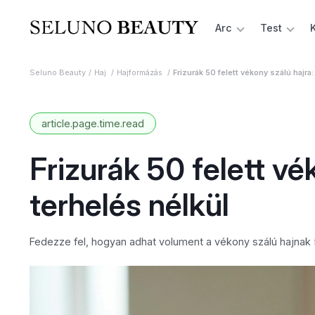
Arc
Test
Seluno Beauty
Haj
Hajformázás
Frizurák 50 felett vékony szálú hajra
article.page.time.read
Frizurák 50 felett vé
terhelés nélkül
Fedezze fel, hogyan adhat volument a vékony szálú hajnak 50