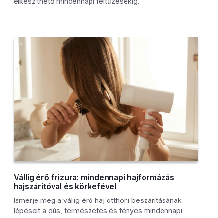
elkészíthető mindennapi feltűzésekig.
Vállig érő frizura: mindennapi hajformázás
hajszárítóval és körkefével
Ismerje meg a vállig érő haj otthoni beszárításának
lépéseit a dús, természetes és fényes mindennapi