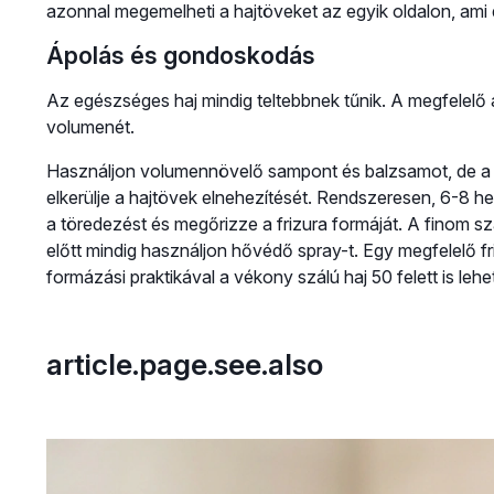
azonnal megemelheti a hajtöveket az egyik oldalon, am
Ápolás és gondoskodás
Az egészséges haj mindig teltebbnek tűnik. A megfelelő ápo
volumenét.
Használjon volumennövelő sampont és balzsamot, de a b
elkerülje a hajtövek elnehezítését. Rendszeresen, 6-8 
a töredezést és megőrizze a frizura formáját. A finom s
előtt mindig használjon hővédő spray-t. Egy megfelelő f
formázási praktikával a vékony szálú haj 50 felett is le
article.page.see.also