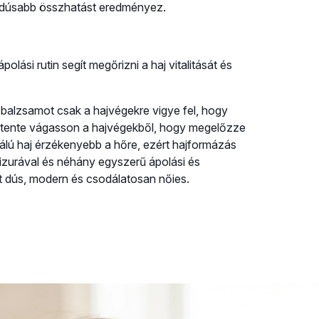
i dúsabb összhatást eredményez.
lási rutin segít megőrizni a haj vitalitását és
alzsamot csak a hajvégekre vigye fel, hogy
hetente vágasson a hajvégekből, hogy megelőzze
zálú haj érzékenyebb a hőre, ezért hajformázás
rizurával és néhány egyszerű ápolási és
het dús, modern és csodálatosan nőies.