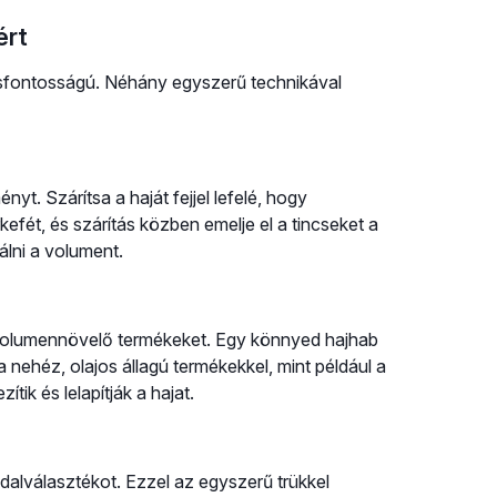
ért
csfontosságú. Néhány egyszerű technikával
t. Szárítsa a haját fejjel lefelé, hogy
fét, és szárítás közben emelje el a tincseket a
xálni a volument.
t, volumennövelő termékeket. Egy könnyed hajhab
nehéz, olajos állagú termékekkel, mint például a
ik és lelapítják a hajat.
ldalválasztékot. Ezzel az egyszerű trükkel