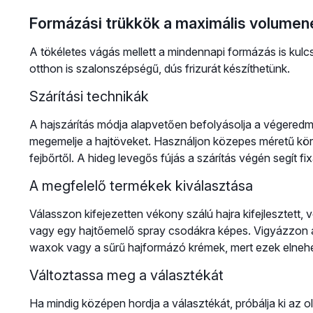
Formázási trükkök a maximális volumen
A tökéletes vágás mellett a mindennapi formázás is kul
otthon is szalonszépségű, dús frizurát készíthetünk.
Szárítási technikák
A hajszárítás módja alapvetően befolyásolja a végeredmény
megemelje a hajtöveket. Használjon közepes méretű körke
fejbőrtől. A hideg levegős fújás a szárítás végén segít fi
A megfelelő termékek kiválasztása
Válasszon kifejezetten vékony szálú hajra kifejlesztet
vagy egy hajtőemelő spray csodákra képes. Vigyázzon a 
waxok vagy a sűrű hajformázó krémek, mert ezek elnehezít
Változtassa meg a választékát
Ha mindig középen hordja a választékát, próbálja ki az o