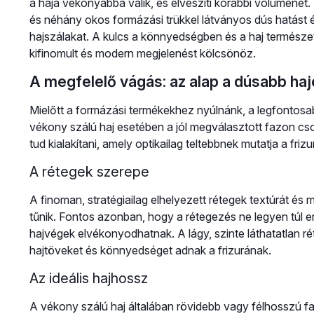
a haja vékonyabbá válik, és elveszíti korábbi volumenét.
és néhány okos formázási trükkel látványos dús hatást é
hajszálakat. A kulcs a könnyedségben és a haj termész
kifinomult és modern megjelenést kölcsönöz.
A megfelelő vágás: az alap a dúsabb haj
Mielőtt a formázási termékekhez nyúlnánk, a legfontosa
vékony szálú haj esetében a jól megválasztott fazon cs
tud kialakítani, amely optikailag teltebbnek mutatja a frizu
A rétegek szerepe
A finoman, stratégiailag elhelyezett rétegek textúrát é
tűnik. Fontos azonban, hogy a rétegezés ne legyen túl erő
hajvégek elvékonyodhatnak. A lágy, szinte láthatatlan r
hajtöveket és könnyedséget adnak a frizurának.
Az ideális hajhossz
A vékony szálú haj általában rövidebb vagy félhosszú f