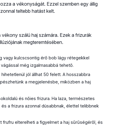
lyozza a vékonyságát. Ezzel szemben egy állig
zonnal teltebb hatást kelt.
a vékony szálú haj számára. Ezek a frizurák
llúziójának megteremtésében.
ig vagy kulcscsontig érő bob lágy rétegekkel
s vágással még izgalmasabbá tehető.
ihetetlenül jól állhat 50 felett. A hosszabbra
mpészhetünk a megjelenésbe, miközben a haj
sokoldalú és nőies frizura. Ha laza, természetes
 és a frizura azonnal dúsabbnak, élettel telibbnek
 frufru elterelheti a figyelmet a haj sűrűségéről, és