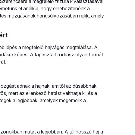
 Szerencsére a megfelelő frizura kiválasztásával
rhetünk el anélkül, hogy elnehezítenénk a
etes mozgásának hangsúlyozásában rejlik, amely
ért
bb lépés a megfelelő hajvágás megtalálása. A
odákra képes. A tapasztalt fodrász olyan formát
rát.
s mozgást adnak a hajnak, amitől az dúsabbnak
s, mert az ellenkező hatást válthatja ki, és a
étegek a legjobbak, amelyek megemelik a
azonokban mutat a legjobban. A túl hosszú haj a