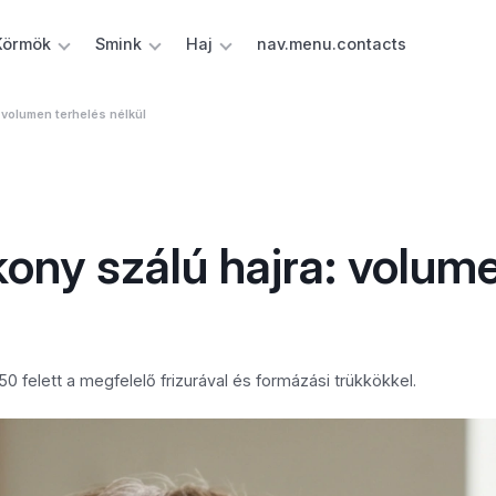
Körmök
Smink
Haj
nav.menu.contacts
: volumen terhelés nélkül
kony szálú hajra: volum
 felett a megfelelő frizurával és formázási trükkökkel.