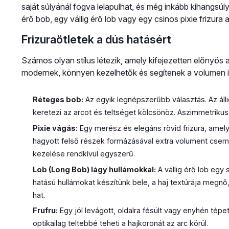
saját súlyánál fogva lelapulhat, és még inkább kihangsú
érő bob, egy vállig érő lob vagy egy csinos pixie frizura a
Frizuraötletek a dús hatásért
Számos olyan stílus létezik, amely kifejezetten előnyös 
modernek, könnyen kezelhetők és segítenek a volumen i
Réteges bob:
Az egyik legnépszerűbb választás. Az áll
keretezi az arcot és teltséget kölcsönöz. Aszimmetriku
Pixie vágás:
Egy merész és elegáns rövid frizura, amely h
hagyott felső részek formázásával extra volument cse
kezelése rendkívül egyszerű.
Lob (Long Bob) lágy hullámokkal:
A vállig érő lob egy 
hatású hullámokat készítünk bele, a haj textúrája megnő,
hat.
Frufru:
Egy jól levágott, oldalra fésült vagy enyhén tépett
optikailag teltebbé teheti a hajkoronát az arc körül.