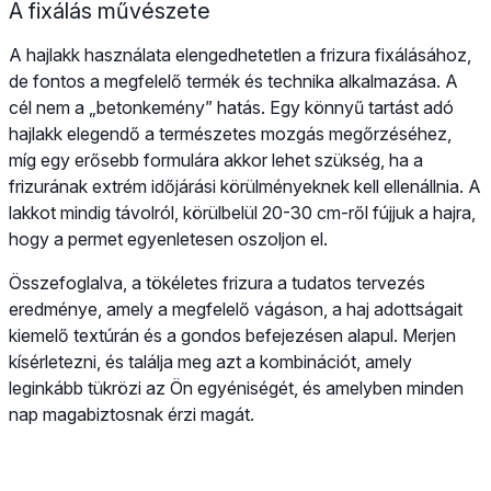
A fixálás művészete
A hajlakk használata elengedhetetlen a frizura fixálásához,
de fontos a megfelelő termék és technika alkalmazása. A
cél nem a „betonkemény” hatás. Egy könnyű tartást adó
hajlakk elegendő a természetes mozgás megőrzéséhez,
míg egy erősebb formulára akkor lehet szükség, ha a
frizurának extrém időjárási körülményeknek kell ellenállnia. A
lakkot mindig távolról, körülbelül 20-30 cm-ről fújjuk a hajra,
hogy a permet egyenletesen oszoljon el.
Összefoglalva, a tökéletes frizura a tudatos tervezés
eredménye, amely a megfelelő vágáson, a haj adottságait
kiemelő textúrán és a gondos befejezésen alapul. Merjen
kísérletezni, és találja meg azt a kombinációt, amely
leginkább tükrözi az Ön egyéniségét, és amelyben minden
nap magabiztosnak érzi magát.