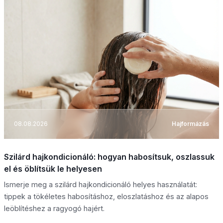
08.08.2026
Hajformázás
Szilárd hajkondicionáló: hogyan habosítsuk, oszlassuk
el és öblítsük le helyesen
Ismerje meg a szilárd hajkondicionáló helyes használatát:
tippek a tökéletes habosításhoz, eloszlatáshoz és az alapos
leöblítéshez a ragyogó hajért.