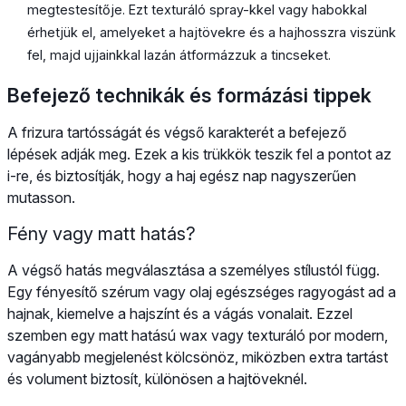
megtestesítője. Ezt texturáló spray-kkel vagy habokkal
érhetjük el, amelyeket a hajtövekre és a hajhosszra viszünk
fel, majd ujjainkkal lazán átformázzuk a tincseket.
Befejező technikák és formázási tippek
A frizura tartósságát és végső karakterét a befejező
lépések adják meg. Ezek a kis trükkök teszik fel a pontot az
i-re, és biztosítják, hogy a haj egész nap nagyszerűen
mutasson.
Fény vagy matt hatás?
A végső hatás megválasztása a személyes stílustól függ.
Egy fényesítő szérum vagy olaj egészséges ragyogást ad a
hajnak, kiemelve a hajszínt és a vágás vonalait. Ezzel
szemben egy matt hatású wax vagy texturáló por modern,
vagányabb megjelenést kölcsönöz, miközben extra tartást
és volument biztosít, különösen a hajtöveknél.