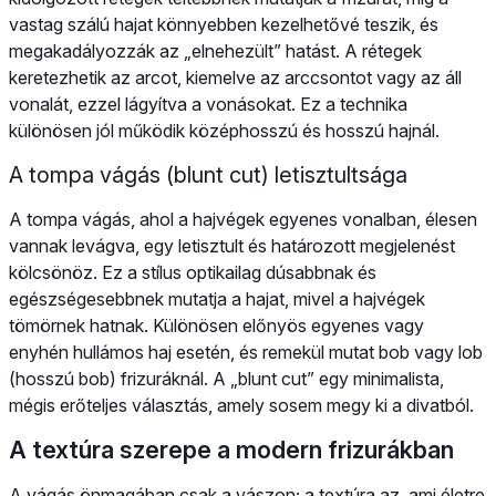
vastag szálú hajat könnyebben kezelhetővé teszik, és
megakadályozzák az „elnehezült” hatást. A rétegek
keretezhetik az arcot, kiemelve az arccsontot vagy az áll
vonalát, ezzel lágyítva a vonásokat. Ez a technika
különösen jól működik középhosszú és hosszú hajnál.
A tompa vágás (blunt cut) letisztultsága
A tompa vágás, ahol a hajvégek egyenes vonalban, élesen
vannak levágva, egy letisztult és határozott megjelenést
kölcsönöz. Ez a stílus optikailag dúsabbnak és
egészségesebbnek mutatja a hajat, mivel a hajvégek
tömörnek hatnak. Különösen előnyös egyenes vagy
enyhén hullámos haj esetén, és remekül mutat bob vagy lob
(hosszú bob) frizuráknál. A „blunt cut” egy minimalista,
mégis erőteljes választás, amely sosem megy ki a divatból.
A textúra szerepe a modern frizurákban
A vágás önmagában csak a vászon; a textúra az, ami életre