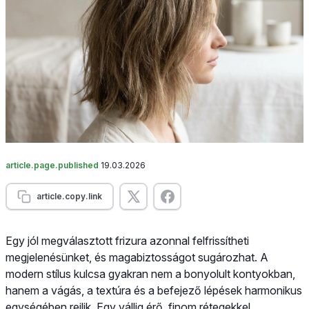
article.page.published
19.03.2026
article.copy.link
Egy jól megválasztott frizura azonnal felfrissítheti
megjelenésünket, és magabiztosságot sugározhat. A
modern stílus kulcsa gyakran nem a bonyolult kontyokban,
hanem a vágás, a textúra és a befejező lépések harmonikus
egységében rejlik. Egy vállig érő, finom rétegekkel