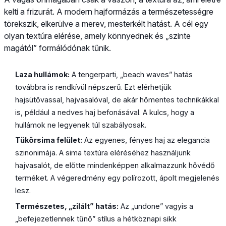
kelti a frizurát. A modern hajformázás a természetességre
törekszik, elkerülve a merev, mesterkélt hatást. A cél egy
olyan textúra elérése, amely könnyednek és „szinte
magától” formálódónak tűnik.
Laza hullámok:
A tengerparti, „beach waves” hatás
továbbra is rendkívül népszerű. Ezt elérhetjük
hajsütővassal, hajvasalóval, de akár hőmentes technikákkal
is, például a nedves haj befonásával. A kulcs, hogy a
hullámok ne legyenek túl szabályosak.
Tükörsima felület:
Az egyenes, fényes haj az elegancia
szinonimája. A sima textúra eléréséhez használjunk
hajvasalót, de előtte mindenképpen alkalmazzunk hővédő
terméket. A végeredmény egy polírozott, ápolt megjelenés
lesz.
Természetes, „zilált” hatás:
Az „undone” vagyis a
„befejezetlennek tűnő” stílus a hétköznapi sikk