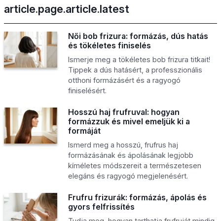
article.page.article.latest
Női bob frizura: formázás, dús hatás
és tökéletes finiselés
Ismerje meg a tökéletes bob frizura titkait!
Tippek a dús hatásért, a professzionális
otthoni formázásért és a ragyogó
finiselésért.
Hosszú haj frufruval: hogyan
formázzuk és mivel emeljük ki a
formáját
Ismerd meg a hosszú, frufrus haj
formázásának és ápolásának legjobb
kíméletes módszereit a természetesen
elegáns és ragyogó megjelenésért.
Frufru frizurák: formázás, ápolás és
gyors felfrissítés
Tudja meg, hogyan tarthatja frufruját mindig