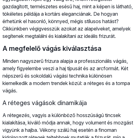
gazdagított, természetes esésű haj, mint a képen is látható,
tökéletes példája a kortárs eleganciának. De hogyan
érhetünk el hasonló, könnyed, mégis stílusos hatást?
Cikkünkben végigvesszük azokat az alapelveket, amelyek
segítenek megtalálni és kialakítani az ideális frizurát.
A megfelelő vágás kiválasztása
Minden nagyszerű frizura alapja a professzionális vágás,
amely figyelembe veszi a haj típusát és az arcformát. Két
népszerű és sokoldalú vágási technika különösen
kiemelkedik a modern trendek közül: a réteges és a tompa
vágás.
A réteges vágások dinamikája
A rétegezés, vagyis a különböző hosszúságú tincsek
kialakítása, kiváló módja annak, hogy volument és mozgást
vigyünk a hajba. Vékony szálú haj esetén a finoman
kidolgozott rétegek teltebbnek mutatják a frizurát, míg a