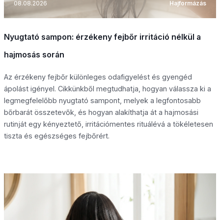
08.08.2026
Hajformázás
Nyugtató sampon: érzékeny fejbőr irritáció nélkül a
hajmosás során
Az érzékeny fejbőr különleges odafigyelést és gyengéd
ápolást igényel. Cikkünkből megtudhatja, hogyan válassza ki a
legmegfelelőbb nyugtató sampont, melyek a legfontosabb
bőrbarát összetevők, és hogyan alakíthatja át a hajmosási
rutinját egy kényeztető, irritációmentes rituálévá a tökéletesen
tiszta és egészséges fejbőrért.