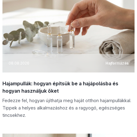
08.08.2026
Hajformázás
Hajampullák: hogyan építsük be a hajápolásba és
hogyan használjuk őket
Fedezze fel, hogyan újíthatja meg haját otthon hajampullákkal.
Tippek a helyes alkalmazáshoz és a ragyogó, egészséges
tincsekhez.