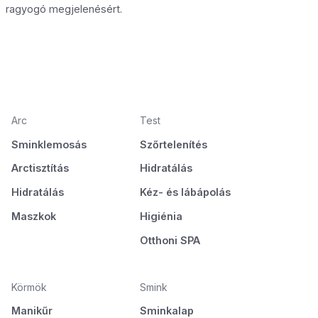
ragyogó megjelenésért.
Arc
Test
Sminklemosás
Szőrtelenítés
Arctisztítás
Hidratálás
Hidratálás
Kéz- és lábápolás
Maszkok
Higiénia
Otthoni SPA
Körmök
Smink
Manikűr
Sminkalap