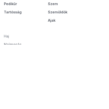
Pedikűr
Szem
Tartósság
Szemöldök
Ajak
Haj
Hajmosás
Ápolás és táplálás
Hajformázás
Fésülés és szárítás