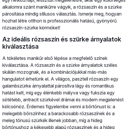
alkalomra szánt manikűrre vágyik, a rózsaszín és a szürke
párosítása mindig stílusos választás. Ismerje meg, hogyan
hozhat létre otthon is professzionális hatású, gyönyörű
rózsaszín-szürke körmöket!
Az ideális rózsaszín és szürke árnyalatok
kiválasztása
A tökéletes manikűr első lépése a megfelelő színek
kiválasztása. A rózsaszín és a szürke árnyalatok széles
skálán mozognak, és a kombinációjukkal más-más
hangulatot érhetünk el. A világos, pasztell rózsaszín egy
galambszürke árnyalattal párosítva lágy és romantikus
hatást kelt, míg egy élénkebb mályva vagy fukszia egy
sötétebb, antracit szürkével drámai és modern megjelenést
kölcsönöz. Érdemes figyelembe venni a bőrtónust is: a
melegebb bőrszínhez a barackosabb rózsaszínek és a
meleg tónusú szürkék illenek jobban, míg a hideg
bőrtónushoz a kékesebb alapú rózsaszínek és a hideg