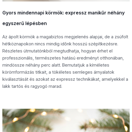
Gyors mindennapi körmök: expressz manikűr néhány
egyszerű lépésben
Az ápolt körmök a magabiztos megjelenés alapjai, de a zsúfolt
hétköznapokon nincs mindig időnk hosszú szépítkezésre.
Részletes útmutatónkból megtudhatja, hogyan érhet el
professzionális, természetes hatású eredményt otthonában,
mindössze néhány perc alatt. Bemutatjuk a kíméletes
körömformázás titkait, a tökéletes semleges árnyalatok
kiválasztását és azokat az expressz technikákat, amelyekkel a
lakk tartós és ragyogó marad.