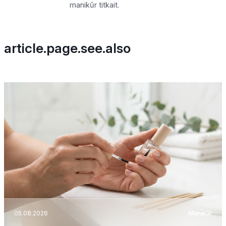
manikűr titkait.
article.page.see.also
05.08.2026
Manikűr