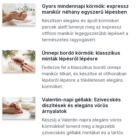
Gyors mindennapi körmök: expressz
manikűr néhány egyszerű lépésben
Készítsen elegáns és ápolt körmöket
percek alatt! Ismerje meg az expressz
otthoni manikűr legegyszerűbb lépéseit a
természetes ragyogásért.
Ünnepi bordó körmök: klasszikus
minták lépésről lépésre
Fedezze fel a klasszikus bordó ünnepi
manikűr titkait, és készítse el otthonában
lépésről lépésre a tökéletesen elegáns
körmöket.
Valentin-napi géllakk: Szívecskés
díszítések és elegáns vörös
árnyalatok
Készülj a Valentin-napra elegáns vörös
körmökkel! Ismerd meg a legszebb
szívecskés géllakk mintákat és a tartós