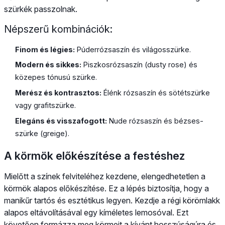
szürkék passzolnak.
Népszerű kombinációk:
Finom és légies:
Púderrózsaszín és világosszürke.
Modern és sikkes:
Piszkosrózsaszín (dusty rose) és
közepes tónusú szürke.
Merész és kontrasztos:
Élénk rózsaszín és sötétszürke
vagy grafitszürke.
Elegáns és visszafogott:
Nude rózsaszín és bézses-
szürke (greige).
A körmök előkészítése a festéshez
Mielőtt a színek felviteléhez kezdene, elengedhetetlen a
körmök alapos előkészítése. Ez a lépés biztosítja, hogy a
manikűr tartós és esztétikus legyen. Kezdje a régi körömlakk
alapos eltávolításával egy kíméletes lemosóval. Ezt
követően formázza meg körmeit a kívánt hosszúságúra és