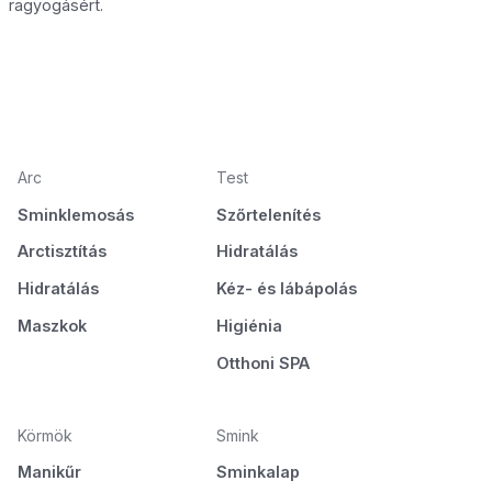
ragyogásért.
Arc
Test
Sminklemosás
Szőrtelenítés
Arctisztítás
Hidratálás
Hidratálás
Kéz- és lábápolás
Maszkok
Higiénia
Otthoni SPA
Körmök
Smink
Manikűr
Sminkalap