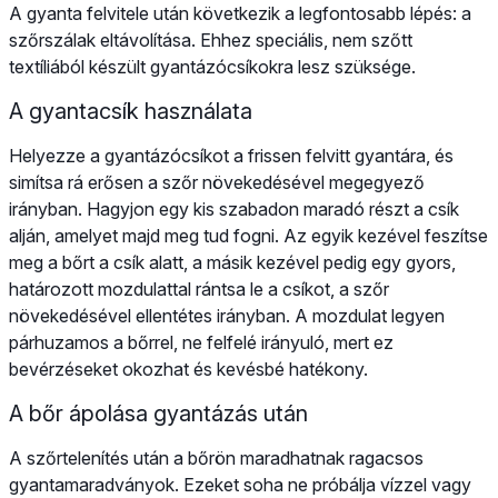
A gyanta felvitele után következik a legfontosabb lépés: a
szőrszálak eltávolítása. Ehhez speciális, nem szőtt
textíliából készült gyantázócsíkokra lesz szüksége.
A gyantacsík használata
Helyezze a gyantázócsíkot a frissen felvitt gyantára, és
simítsa rá erősen a szőr növekedésével megegyező
irányban. Hagyjon egy kis szabadon maradó részt a csík
alján, amelyet majd meg tud fogni. Az egyik kezével feszítse
meg a bőrt a csík alatt, a másik kezével pedig egy gyors,
határozott mozdulattal rántsa le a csíkot, a szőr
növekedésével ellentétes irányban. A mozdulat legyen
párhuzamos a bőrrel, ne felfelé irányuló, mert ez
bevérzéseket okozhat és kevésbé hatékony.
A bőr ápolása gyantázás után
A szőrtelenítés után a bőrön maradhatnak ragacsos
gyantamaradványok. Ezeket soha ne próbálja vízzel vagy