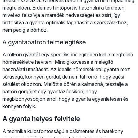
teljesen szárazra. A nedves bőrön a gyanta nem tapad meg
megfelelően. Érdemes hintőport is használni a területen,
mivel ez felszívja a maradék nedvességet és zsírt, így
biztosítva a gyanta optimális tapadását a szőrszálakhoz,
nem pedig a bőrhöz.
A gyantapatron felmelegítése
A roll-on gyantát egy speciális melegítőben kell a megfelelő
hőmérsékletre hevíteni. Mindig kövesse a melegítő
használati utasítását. Az ideális hőmérsékletű gyanta méz
sűrűségű, könnyen gördül, de nem túl forró, hogy égési
sérülést okozzon. Mielőtt a bőrén alkalmazná, tesztelje a
patron görgőjét egy gyantázócsíkon, hogy
megbizonyosodjon arról, hogy a gyanta egyenletesen és
könnyen folyik.
A gyanta helyes felvitele
A technika kulcsfontosságú a csíkmentes és hatékony