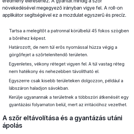
eredmény eléréséhez. A gyantát mindig a szőr
növekedésével megegyező irányban vigye fel. A roll-on
applikátor segítségével ez a mozdulat egyszerű és precíz.
Tartsa a melegítőt a patronnal körülbelül 45 fokos szögben
a bőréhez képest.
Határozott, de nem túl erős nyomással húzza végig a
görgőfejet a szőrtelenítendő területen.
Egyenletes, vékony réteget vigyen fel. A túl vastag réteg
nem hatékony és nehezebben távolítható el.
Egyszerre csak kisebb területeken dolgozzon, például a
lábszáron haladjon sávokban.
Kerülje ugyanannak a területnek a többszöri átkenését egy
gyantázási folyamaton belül, mert az irritációhoz vezethet.
A szőr eltávolítása és a gyantázás utáni
ápolás