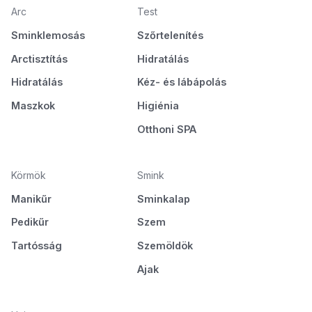
Arc
Test
Sminklemosás
Szőrtelenítés
Arctisztítás
Hidratálás
Hidratálás
Kéz- és lábápolás
Maszkok
Higiénia
Otthoni SPA
Körmök
Smink
Manikűr
Sminkalap
Pedikűr
Szem
Tartósság
Szemöldök
Ajak