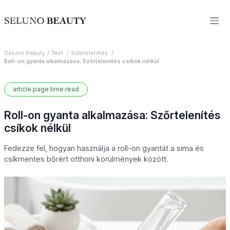
Seluno Beauty
Test
Szőrtelenítés
Roll-on gyanta alkalmazása: Szőrtelenítés csíkok nélkül
article.page.time.read
Roll-on gyanta alkalmazása: Szőrtelenítés
csíkok nélkül
Fedezze fel, hogyan használja a roll-on gyantát a sima és
csíkmentes bőrért otthoni körülmények között.