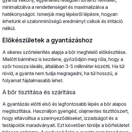
minimalizálva a rendetlenséget és maximalizálva a
hatékonyságot. Ismerjük meg lépésről lépésre, hogyan
érhetünk el szalonminőségű eredményt csíkok és irritáció
nélkül.
Előkészületek a gyantázáshoz
A sikeres szőrtelenítés alapja a bőr megfelelő előkészítése.
Mielőtt bármihez is kezdene, győződjön meg róla, hogy a
szőr hossza ideális, általában 3-5 milliméter közötti. Ha túl
rövid, a gyanta nem tudja megragadni, ha túl hosszú, a
folyamat fájdalmasabb lehet.
A bőr tisztítása és szárítása
A gyantázás előtti első és legfontosabb lépés a bőr alapos
megtisztítása. Használjon gyengéd, olajmentes tisztítószert,
hogy eltávolítsa a szennyeződéseket, izzadságot és a
testápolók maradványait. Ezt követően törölje a bőrfelületet