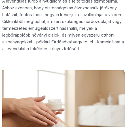
A levendulás fürdő a nyugalom és a feltöltődés szimbóluma.
Ahhoz azonban, hogy biztonságosan élvezhessük jótékony
hatásait, fontos tudni, hogyan keverjük el az illóolajat a vízben.
Cikkünkből megtudhatja, miért szükséges hordozóolajat vagy
természetes emulgeálószert használni, melyek a
legbőrápolóbb növényi olajok, és milyen egyszerű otthoni
alapanyagokkal – például fürdősóval vagy tejjel – kombinálhatja
a levendulát a tökéletes kényeztetésért.