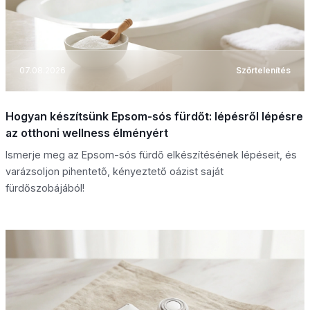
07.08.2026
Szőrtelenítés
Hogyan készítsünk Epsom-sós fürdőt: lépésről lépésre
az otthoni wellness élményért
Ismerje meg az Epsom-sós fürdő elkészítésének lépéseit, és
varázsoljon pihentető, kényeztető oázist saját
fürdőszobájából!