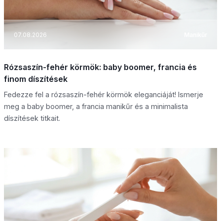
07.08.2026
Manikűr
Rózsaszín-fehér körmök: baby boomer, francia és
finom díszítések
Fedezze fel a rózsaszín-fehér körmök eleganciáját! Ismerje
meg a baby boomer, a francia manikűr és a minimalista
díszítések titkait.