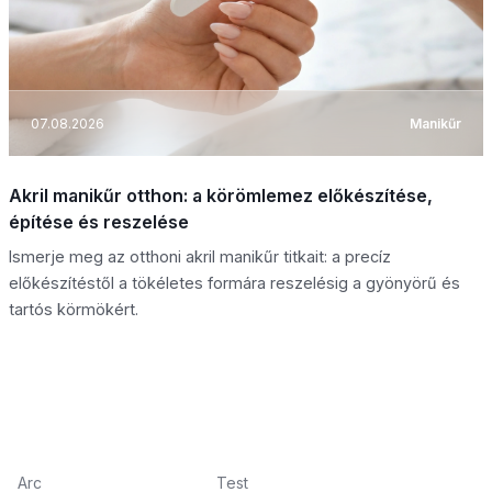
07.08.2026
Manikűr
Akril manikűr otthon: a körömlemez előkészítése,
építése és reszelése
Ismerje meg az otthoni akril manikűr titkait: a precíz
előkészítéstől a tökéletes formára reszelésig a gyönyörű és
tartós körmökért.
Arc
Test