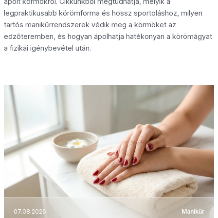
ápolt körmökről. Cikkünkből megtudhatja, melyik a
legpraktikusabb körömforma és hossz sportoláshoz, milyen
tartós manikűrrendszerek védik meg a körmöket az
edzőteremben, és hogyan ápolhatja hatékonyan a körömágyat
a fizikai igénybevétel után.
07.08.2026
Manikűr