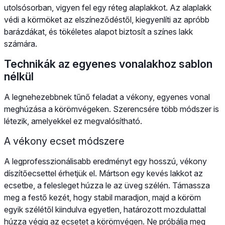
utolsósorban, vigyen fel egy réteg alaplakkot. Az alaplakk
védi a körmöket az elszíneződéstől, kiegyenlíti az apróbb
barázdákat, és tökéletes alapot biztosít a színes lakk
számára.
Technikák az egyenes vonalakhoz sablon
nélkül
A legnehezebbnek tűnő feladat a vékony, egyenes vonal
meghúzása a körömvégeken. Szerencsére több módszer is
létezik, amelyekkel ez megvalósítható.
A vékony ecset módszere
A legprofesszionálisabb eredményt egy hosszú, vékony
díszítőecsettel érhetjük el. Mártson egy kevés lakkot az
ecsetbe, a felesleget húzza le az üveg szélén. Támassza
meg a festő kezét, hogy stabil maradjon, majd a köröm
egyik szélétől kiindulva egyetlen, határozott mozdulattal
húzza végig az ecsetet a körömvégen. Ne próbálja meg