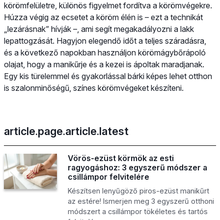
körömfelületre, különös figyelmet fordítva a körömvégekre.
Húzza végig az ecsetet a köröm élén is – ezt a technikát
„lezárásnak” hívják –, ami segít megakadályozni a lakk
lepattogzását. Hagyjon elegendő időt a teljes száradásra,
és a következő napokban használjon körömágybőrápoló
olajat, hogy a manikűrje és a kezei is ápoltak maradjanak.
Egy kis türelemmel és gyakorlással bárki képes lehet otthon
is szalonminőségű, színes körömvégeket készíteni.
article.page.article.latest
Vörös-ezüst körmök az esti
ragyogáshoz: 3 egyszerű módszer a
csillámpor felvitelére
Készítsen lenyűgöző piros-ezüst manikűrt
az estére! Ismerjen meg 3 egyszerű otthoni
módszert a csillámpor tökéletes és tartós