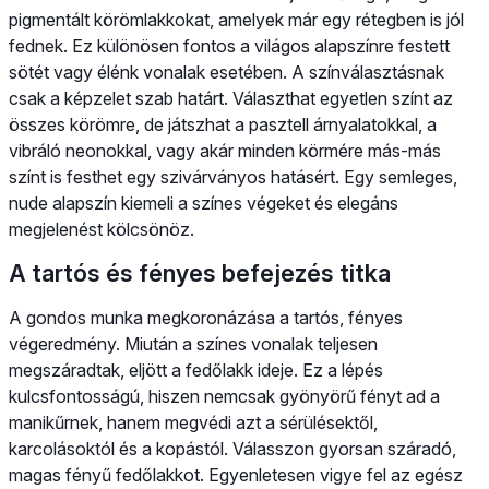
pigmentált körömlakkokat, amelyek már egy rétegben is jól
fednek. Ez különösen fontos a világos alapszínre festett
sötét vagy élénk vonalak esetében. A színválasztásnak
csak a képzelet szab határt. Választhat egyetlen színt az
összes körömre, de játszhat a pasztell árnyalatokkal, a
vibráló neonokkal, vagy akár minden körmére más-más
színt is festhet egy szivárványos hatásért. Egy semleges,
nude alapszín kiemeli a színes végeket és elegáns
megjelenést kölcsönöz.
A tartós és fényes befejezés titka
A gondos munka megkoronázása a tartós, fényes
végeredmény. Miután a színes vonalak teljesen
megszáradtak, eljött a fedőlakk ideje. Ez a lépés
kulcsfontosságú, hiszen nemcsak gyönyörű fényt ad a
manikűrnek, hanem megvédi azt a sérülésektől,
karcolásoktól és a kopástól. Válasszon gyorsan száradó,
magas fényű fedőlakkot. Egyenletesen vigye fel az egész