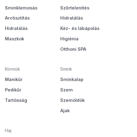
Sminklemosás
Szőrtelenítés
Arctisztítás
Hidratálás
Hidratálás
Kéz- és lábápolás
Maszkok
Higiénia
Otthoni SPA
Körmök
Smink
Manikűr
Sminkalap
Pedikűr
Szem
Tartósság
Szemöldök
Ajak
Haj