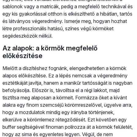
sablonok vagy a matricák, pedig a megfelelő technikával és
egy kis gyakorlással otthon is elkészíthető a hibátlan, tartós
és látványos végeredmény. Ismerje meg, hogyan hozhat
létre professzionális hatású, színes végű körmöket
segédeszközök nélkül.
Az alapok: a körmök megfelelő
előkészítése
Mielőtt a díszítéshez fognánk, elengedhetetlen a körmök
alapos előkészítése. Ez a lépés nemcsak a végeredmény
esztétikáját javítja, hanem a manikűr tartósságát is nagyban
befolyásolja. Először is, távolítsa el a régi lakkot, majd
tisztítsa meg alaposan a körmeit. Formázza őket a kívánt
alakra egy finom szemcséjű körömreszelővel, ügyelve arra,
hogy a mozdulatok mindig egy irányba történjenek,
elkerülve a körömlemez rétegződését. Ezt követően egy
buffer segítségével finoman polírozza át a körmök felületét,
hogy az sima és egyenletes legyen. Végül, de nem