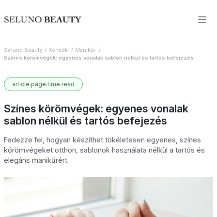
Seluno Beauty
Körmök
Manikűr
Színes körömvégek: egyenes vonalak sablon nélkül és tartós befejezés
article.page.time.read
Színes körömvégek: egyenes vonalak
sablon nélkül és tartós befejezés
Fedezze fel, hogyan készíthet tökéletesen egyenes, színes
körömvégeket otthon, sablonok használata nélkül a tartós és
elegáns manikűrért.