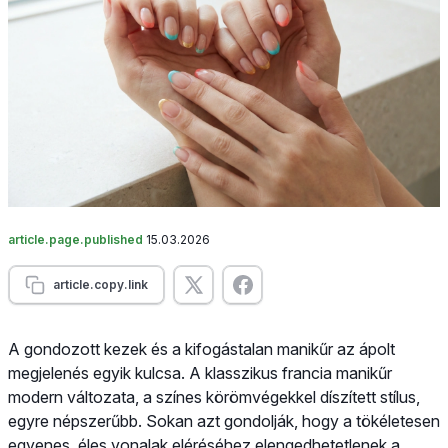
article.page.published
15.03.2026
article.copy.link
A gondozott kezek és a kifogástalan manikűr az ápolt
megjelenés egyik kulcsa. A klasszikus francia manikűr
modern változata, a színes körömvégekkel díszített stílus,
egyre népszerűbb. Sokan azt gondolják, hogy a tökéletesen
egyenes, éles vonalak eléréséhez elengedhetetlenek a