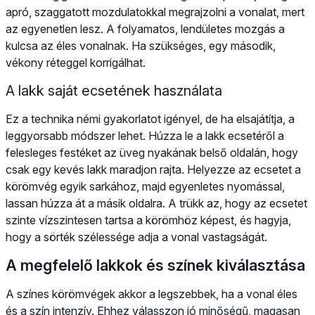
apró, szaggatott mozdulatokkal megrajzolni a vonalat, mert
az egyenetlen lesz. A folyamatos, lendületes mozgás a
kulcsa az éles vonalnak. Ha szükséges, egy második,
vékony réteggel korrigálhat.
A lakk saját ecsetének használata
Ez a technika némi gyakorlatot igényel, de ha elsajátítja, a
leggyorsabb módszer lehet. Húzza le a lakk ecsetéről a
felesleges festéket az üveg nyakának belső oldalán, hogy
csak egy kevés lakk maradjon rajta. Helyezze az ecsetet a
körömvég egyik sarkához, majd egyenletes nyomással,
lassan húzza át a másik oldalra. A trükk az, hogy az ecsetet
szinte vízszintesen tartsa a körömhöz képest, és hagyja,
hogy a sörték szélessége adja a vonal vastagságát.
A megfelelő lakkok és színek kiválasztása
A színes körömvégek akkor a legszebbek, ha a vonal éles
és a szín intenzív. Ehhez válasszon jó minőségű, magasan