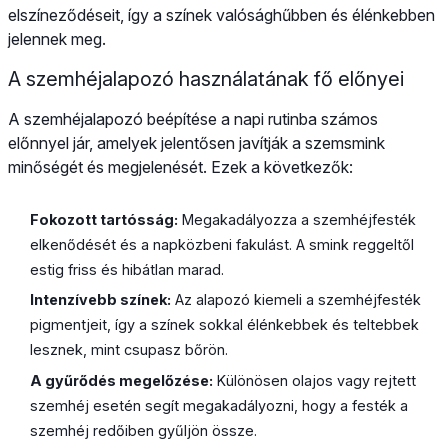
elszíneződéseit, így a színek valósághűbben és élénkebben
jelennek meg.
A szemhéjalapozó használatának fő előnyei
A szemhéjalapozó beépítése a napi rutinba számos
előnnyel jár, amelyek jelentősen javítják a szemsmink
minőségét és megjelenését. Ezek a következők:
Fokozott tartósság:
Megakadályozza a szemhéjfesték
elkenődését és a napközbeni fakulást. A smink reggeltől
estig friss és hibátlan marad.
Intenzívebb színek:
Az alapozó kiemeli a szemhéjfesték
pigmentjeit, így a színek sokkal élénkebbek és teltebbek
lesznek, mint csupasz bőrön.
A gyűrődés megelőzése:
Különösen olajos vagy rejtett
szemhéj esetén segít megakadályozni, hogy a festék a
szemhéj redőiben gyűljön össze.