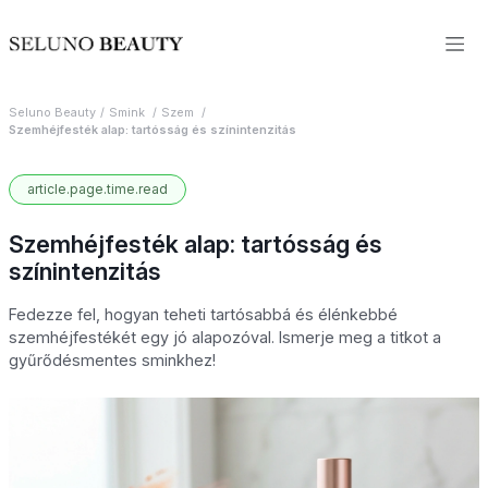
Seluno Beauty
Smink
Szem
Szemhéjfesték alap: tartósság és színintenzitás
article.page.time.read
Szemhéjfesték alap: tartósság és
színintenzitás
Fedezze fel, hogyan teheti tartósabbá és élénkebbé
szemhéjfestékét egy jó alapozóval. Ismerje meg a titkot a
gyűrődésmentes sminkhez!