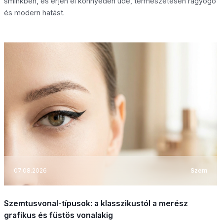
sminkben, és érjen el könnyedén üde, természetesen ragyogó
és modern hatást.
07.08.2026
Szem
Szemtusvonal-típusok: a klasszikustól a merész
grafikus és füstös vonalakig