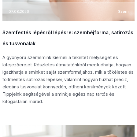
07.08.2026
Szem
Szemfestés lépésről lépésre: szemhéjforma, satírozás
és tusvonalak
A gyönyörű szemsmink kiemeli a tekintet mélységét és
kifejezőerejét. Részletes útmutatónkból megtudhatja, hogyan
igazíthatja a sminket saját szemformájához, mik a tökéletes és
foltmentes satírozás lépései, valamint hogyan húzhat precíz,
elegáns tusvonalat könnyedén, otthoni körülmények között.
Tippjeink segítségével a sminkje egész nap tartós és
kifogástalan marad.