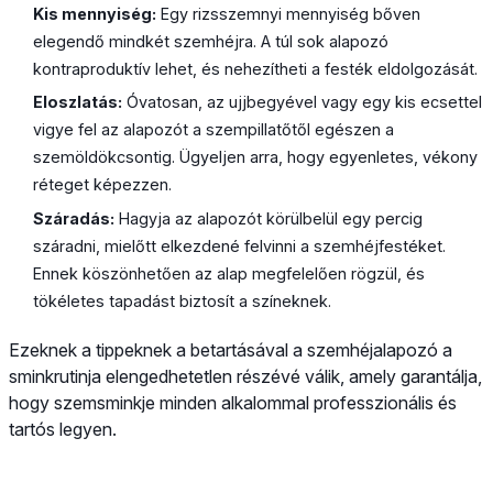
Kis mennyiség:
Egy rizsszemnyi mennyiség bőven
elegendő mindkét szemhéjra. A túl sok alapozó
kontraproduktív lehet, és nehezítheti a festék eldolgozását.
Eloszlatás:
Óvatosan, az ujjbegyével vagy egy kis ecsettel
vigye fel az alapozót a szempillatőtől egészen a
szemöldökcsontig. Ügyeljen arra, hogy egyenletes, vékony
réteget képezzen.
Száradás:
Hagyja az alapozót körülbelül egy percig
száradni, mielőtt elkezdené felvinni a szemhéjfestéket.
Ennek köszönhetően az alap megfelelően rögzül, és
tökéletes tapadást biztosít a színeknek.
Ezeknek a tippeknek a betartásával a szemhéjalapozó a
sminkrutinja elengedhetetlen részévé válik, amely garantálja,
hogy szemsminkje minden alkalommal professzionális és
tartós legyen.