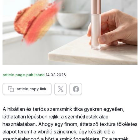
article.page.published
14.03.2026
article.copy.link
A hibátlan és tartós szemsmink titka gyakran egyetlen,
láthatatlan lépésben rejlik: a szemhéjfesték alap
használatában. Ahogy egy finom, áttetsző textúra tökéletes
alapot teremt a vibráló színeknek, úgy készíti elő a
szemhéjalapozó a bőrt a smink fogadására. Ez a termék