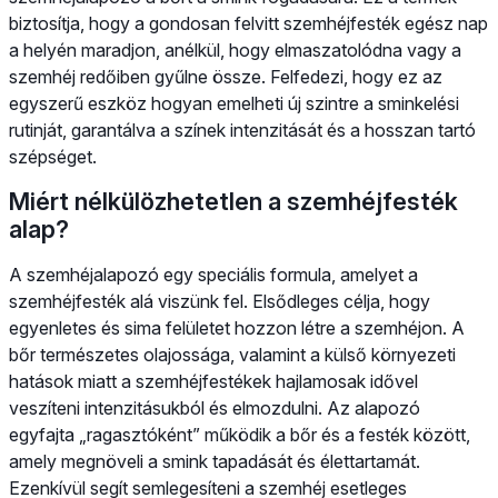
biztosítja, hogy a gondosan felvitt szemhéjfesték egész nap
a helyén maradjon, anélkül, hogy elmaszatolódna vagy a
szemhéj redőiben gyűlne össze. Felfedezi, hogy ez az
egyszerű eszköz hogyan emelheti új szintre a sminkelési
rutinját, garantálva a színek intenzitását és a hosszan tartó
szépséget.
Miért nélkülözhetetlen a szemhéjfesték
alap?
A szemhéjalapozó egy speciális formula, amelyet a
szemhéjfesték alá viszünk fel. Elsődleges célja, hogy
egyenletes és sima felületet hozzon létre a szemhéjon. A
bőr természetes olajossága, valamint a külső környezeti
hatások miatt a szemhéjfestékek hajlamosak idővel
veszíteni intenzitásukból és elmozdulni. Az alapozó
egyfajta „ragasztóként” működik a bőr és a festék között,
amely megnöveli a smink tapadását és élettartamát.
Ezenkívül segít semlegesíteni a szemhéj esetleges