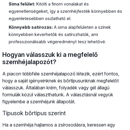
Sima felület:
Kitölti a finom vonalakat és
egyenetlenségeket, így a szemhéjfesték könnyebben és
egyenletesebben oszlatható el.
Könnyebb satírozás:
A sima alapfelületen a színek
könnyebben keverhetők és satírozhatók, ami
professzionálisabb végeredményt tesz lehetővé.
Hogyan válasszuk ki a megfelelő
szemhéjalapozót?
A piacon többféle szemhéjalapozó létezik, ezért fontos,
hogy a saját igényeinknek és bőrtípusunknak megfelelőt
válasszuk. Általában krém, folyadék vagy gél állagú
formulák közül választhatunk. A választásnál vegyük
figyelembe a szemhéjunk állapotát.
Típusok bőrtípus szerint
Ha a szemhéja hajlamos a zsírosodásra, keressen egy