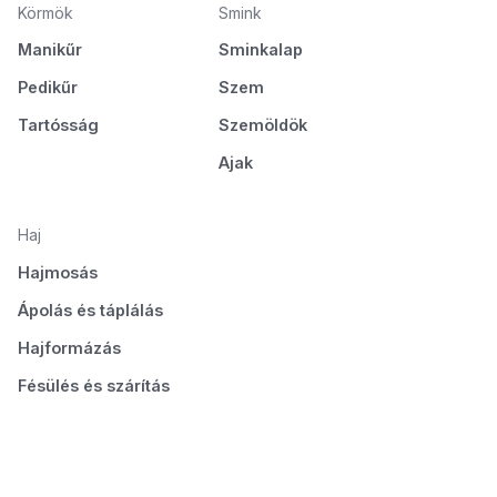
Körmök
Smink
Manikűr
Sminkalap
Pedikűr
Szem
Tartósság
Szemöldök
Ajak
Haj
Hajmosás
Ápolás és táplálás
Hajformázás
Fésülés és szárítás