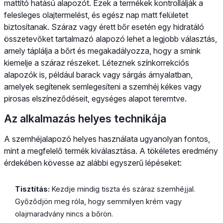
mattító hatású alapozót. Ezek a termékek kontrollálják a
felesleges olajtermelést, és egész nap matt felületet
biztosítanak. Száraz vagy érett bőr esetén egy hidratáló
összetevőket tartalmazó alapozó lehet a legjobb választás,
amely táplálja a bőrt és megakadályozza, hogy a smink
kiemelje a száraz részeket. Léteznek színkorrekciós
alapozók is, például barack vagy sárgás árnyalatban,
amelyek segítenek semlegesíteni a szemhéj kékes vagy
pirosas elszíneződéseit, egységes alapot teremtve.
Az alkalmazás helyes technikája
A szemhéjalapozó helyes használata ugyanolyan fontos,
mint a megfelelő termék kiválasztása. A tökéletes eredmény
érdekében kövesse az alábbi egyszerű lépéseket:
Tisztítás:
Kezdje mindig tiszta és száraz szemhéjjal.
Győződjön meg róla, hogy semmilyen krém vagy
olajmaradvány nincs a bőrön.