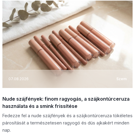
07.08.2026
Szem
Nude szájfények: finom ragyogás, a szájkontúrceruza
használata és a smink frissítése
Fedezze fel a nude szájfények és a szájkontúrceruza tökéletes
párosítását a természetesen ragyogó és dús ajkakért minden
nap.