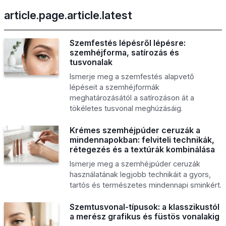
article.page.article.latest
Szemfestés lépésről lépésre:
szemhéjforma, satírozás és
tusvonalak
Ismerje meg a szemfestés alapvető
lépéseit a szemhéjformák
meghatározásától a satírozáson át a
tökéletes tusvonal meghúzásáig.
Krémes szemhéjpúder ceruzák a
mindennapokban: felviteli technikák,
rétegezés és a textúrák kombinálása
Ismerje meg a szemhéjpúder ceruzák
használatának legjobb technikáit a gyors,
tartós és természetes mindennapi sminkért.
Szemtusvonal-típusok: a klasszikustól
a merész grafikus és füstös vonalakig