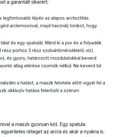
 a garantált sikerért:
 legfontosabb lépés az alapos arctisztítás.
géd arclemosóval, majd használj tonikot, hogy
tálat és egy spatulát. Mérd ki a por és a folyadék
 1 rész porhoz 3 rész szobahőmérsékletű víz).
kot, és gyors, határozott mozdulatokkal keverd
sonló állag elérése csomók nélkül. Ne keverd túl
izálni a hatást, a maszk felvitele előtt vigyél fel a
zk okkluzív hatása felerősíti a szérum
 mivel a maszk gyorsan köt. Egy spatula
, egyenletes réteget az arcra és akár a nyakra is.