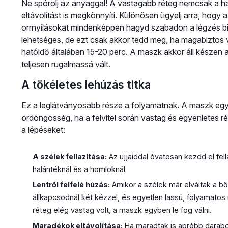
Ne spórolj az anyaggal! A vastagabb réteg nemcsak a h
eltávolítást is megkönnyíti. Különösen ügyelj arra, hogy
orrnyílásokat mindenképpen hagyd szabadon a légzés bi
lehetséges, de ezt csak akkor tedd meg, ha magabiztos v
hatóidő általában 15-20 perc. A maszk akkor áll készen a
teljesen rugalmassá vált.
A tökéletes lehúzás titka
Ez a leglátványosabb része a folyamatnak. A maszk egy
ördöngösség, ha a felvitel során vastag és egyenletes r
a lépéseket:
A szélek fellazítása:
Az ujjaiddal óvatosan kezdd el fella
halántéknál és a homloknál.
Lentről felfelé húzás:
Amikor a szélek már elváltak a bő
állkapcsodnál két kézzel, és egyetlen lassú, folyamatos 
réteg elég vastag volt, a maszk egyben le fog válni.
Maradékok eltávolítása:
Ha maradtak is apróbb darabok