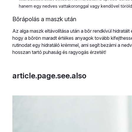
hanem egy nedves vattakoronggal vagy kendővel töröld
Bőrápolás a maszk után
Az alga maszk eltávolítása után a bőr rendkívül hidratál
hogy a bőrön maradt értékes anyagok tovább kifejthessé
rutinodat egy hidratáló krémmel, ami segít bezárni a ne
hosszan tartó puhaság és ragyogás érzetét!
article.page.see.also