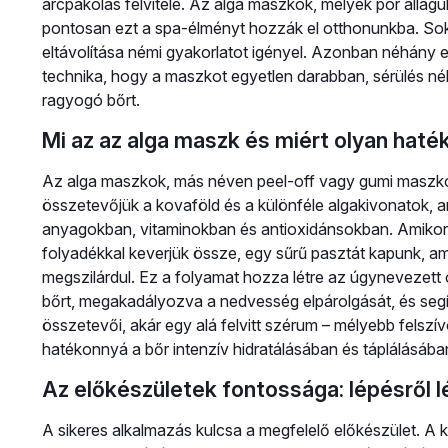
arcpakolás felvitele. Az alga maszkok, melyek por állag
pontosan ezt a spa-élményt hozzák el otthonunkba. Soka
eltávolítása némi gyakorlatot igényel. Azonban néhány e
technika, hogy a maszkot egyetlen darabban, sérülés nélkü
ragyogó bőrt.
Mi az az alga maszk és miért olyan haté
Az alga maszkok, más néven peel-off vagy gumi maszkok
összetevőjük a kovaföld és a különféle algakivonatok, 
anyagokban, vitaminokban és antioxidánsokban. Amikor a 
folyadékkal keverjük össze, egy sűrű pasztát kapunk, am
megszilárdul. Ez a folyamat hozza létre az úgynevezett 
bőrt, megakadályozva a nedvesség elpárolgását, és segít
összetevői, akár egy alá felvitt szérum – mélyebb felszí
hatékonnyá a bőr intenzív hidratálásában és táplálásába
Az előkészületek fontossága: lépésről l
A sikeres alkalmazás kulcsa a megfelelő előkészület. 