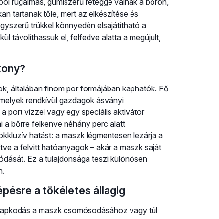
úból rugalmas, gumiszerű réteggé válnak a bőrön,
n tartanak tőle, mert az elkészítése és
gyszerű trükkel könnyedén elsajátítható a
l távolíthassuk el, felfedve alatta a megújult,
kony?
, általában finom por formájában kaphatók. Fő
amelyek rendkívül gazdagok ásványi
port vízzel vagy egy speciális aktivátor
i a bőrre felkenve néhány perc alatt
okkluzív hatást: a maszk légmentesen lezárja a
ve a felvitt hatóanyagok – akár a maszk saját
vódását. Ez a tulajdonsága teszi különösen
n.
épésre a tökéletes állagig
A kapkodás a maszk csomósodásához vagy túl