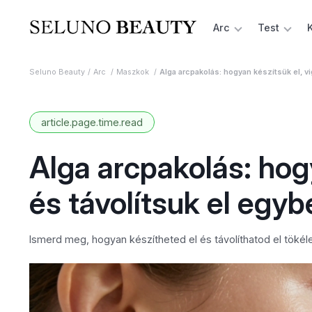
Arc
Test
Seluno Beauty
Arc
Maszkok
Alga arcpakolás: hogyan készítsük el, vi
article.page.time.read
Alga arcpakolás: hogy
és távolítsuk el egyb
Ismerd meg, hogyan készítheted el és távolíthatod el tökél