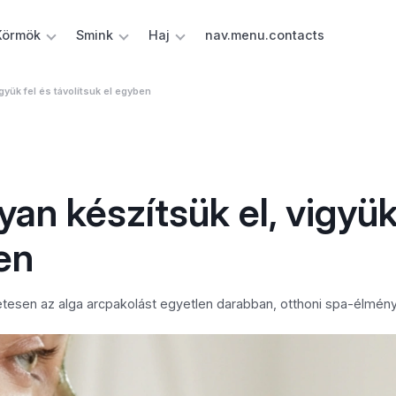
Körmök
Smink
Haj
nav.menu.contacts
gyük fel és távolítsuk el egyben
an készítsük el, vigyük
en
etesen az alga arcpakolást egyetlen darabban, otthoni spa-élmény