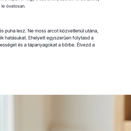
 le óvatosan.
t és puha lesz. Ne moss arcot közvetlenül utána,
k hatásukat. Ehelyett egyszerűen folytasd a
dvességet és a tápanyagokat a bőrbe. Élvezd a