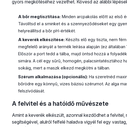
gyors megkötéséhez vezethet. Kövesd az alábbi lépéseket
A bőr megtisztítása:
Minden arcpakolás előtt az első és
Távolítsd el a sminket és a szennyeződéseket egy gyen
helyreállítsd a bőr pH-értékét.
A keverék elkészítése:
Készíts elő egy tiszta, nem fém 
megfelelő arányát a termék leírása alapján (ez általában
Először a port tedd a tálba, majd öntsd hozzá a folyadé
simára. A cél egy sűrű, homogén, palacsintatésztához ha
sokáig, mert a maszk elkezd megkötni a tálban.
Szérum alkalmazása (opcionális):
Ha szeretnéd maximal
bőrödre egy könnyű, vizes bázisú szérumot. Az alga mas
felszívódását.
A felvitel és a hatóidő művészete
Amint a keverék elkészült, azonnal kezdődhet a felvitel,
segítségével, alulról felfelé haladva vigyél fel egy vastag