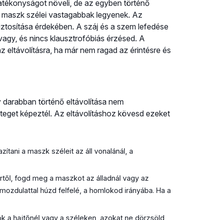
atékonyságot növeli, de az egyben történő
 a maszk szélei vastagabbak legyenek. Az
ztosítása érdekében. A száj és a szem lefedése
agy, és nincs klausztrofóbiás érzésed. A
z eltávolításra, ha már nem ragad az érintésre és
 darabban történő eltávolítása nem
éteget képeztél. Az eltávolításhoz kövesd ezeket
zítani a maszk széleit az áll vonalánál, a
rtől, fogd meg a maszkot az álladnál vagy az
mozdulattal húzd felfelé, a homlokod irányába. Ha a
 a hajtőnél vagy a széleken, azokat ne dörzsöld,