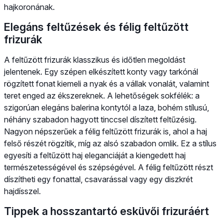
hajkoronának.
Elegáns feltűzések és félig feltűzött
frizurák
A feltűzött frizurák klasszikus és időtlen megoldást
jelentenek. Egy szépen elkészített konty vagy tarkónál
rögzített fonat kiemeli a nyak és a vállak vonalát, valamint
teret enged az ékszereknek. A lehetőségek sokfélék: a
szigorúan elegáns balerina kontytól a laza, bohém stílusú,
néhány szabadon hagyott tinccsel díszített feltűzésig.
Nagyon népszerűek a félig feltűzött frizurák is, ahol a haj
felső részét rögzítik, míg az alsó szabadon omlik. Ez a stílus
egyesíti a feltűzött haj eleganciáját a kiengedett haj
természetességével és szépségével. A félig feltűzött részt
díszítheti egy fonattal, csavarással vagy egy diszkrét
hajdísszel.
Tippek a hosszantartó esküvői frizuráért