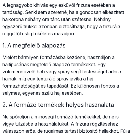
A legnagyobb kihívás egy esküvői frizura esetében a
tartósság. Senki sem szeretné, ha a gondosan elkészített
hajkorona néhány óra tánc után szétesne. Néhány
egyszerű trükkel azonban biztosíthatja, hogy a frizurája
reggeltől estig tökéletes maradjon.
1. A megfelelő alapozás
Mielőtt bármilyen formázásba kezdene, használjon a
hajtípusának megfelelő alapozó termékeket. Egy
volumennövelő hab vagy spray segít testességet adni a
hajnak, míg egy texturáló spray javítja a haj
formázhatóságát és tapadását. Ez különösen fontos a
selymes, egyenes szálú haj esetében.
2. A formázó termékek helyes használata
Ne spóroljon a minőségi formázó termékekkel, de ne is
vigye túlzásba a használatukat. A frizura rögzítéséhez
válasszon erős, de rugalmas tartást biztosító hajlakkot. Fújja