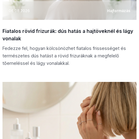
06.08.2026
Hajformázás
Fiatalos rövid frizurák: dús hatás a hajtöveknél és lágy
vonalak
Fedezze fel, hogyan kölcsönözhet fiatalos frissességet és
természetes dús hatást a rövid frizuráknak a megfelelő
tőemeléssel és lágy vonalakkal.