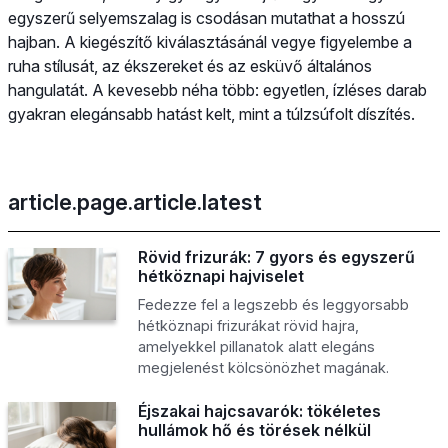
egyszerű selyemszalag is csodásan mutathat a hosszú
hajban. A kiegészítő kiválasztásánál vegye figyelembe a
ruha stílusát, az ékszereket és az esküvő általános
hangulatát. A kevesebb néha több: egyetlen, ízléses darab
gyakran elegánsabb hatást kelt, mint a túlzsúfolt díszítés.
article.page.article.latest
Rövid frizurák: 7 gyors és egyszerű
hétköznapi hajviselet
Fedezze fel a legszebb és leggyorsabb
hétköznapi frizurákat rövid hajra,
amelyekkel pillanatok alatt elegáns
megjelenést kölcsönözhet magának.
Éjszakai hajcsavarók: tökéletes
hullámok hő és törések nélkül