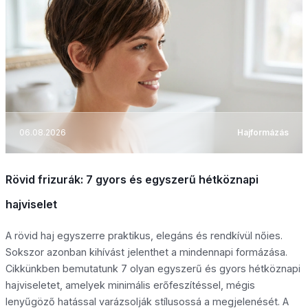
06.08.2026
Hajformázás
Rövid frizurák: 7 gyors és egyszerű hétköznapi
hajviselet
A rövid haj egyszerre praktikus, elegáns és rendkívül nőies.
Sokszor azonban kihívást jelenthet a mindennapi formázása.
Cikkünkben bemutatunk 7 olyan egyszerű és gyors hétköznapi
hajviseletet, amelyek minimális erőfeszítéssel, mégis
lenyűgöző hatással varázsolják stílusossá a megjelenését. A