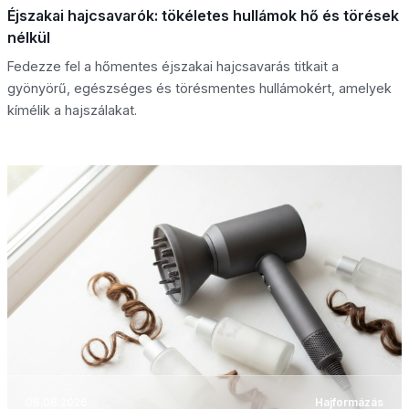
Éjszakai hajcsavarók: tökéletes hullámok hő és törések
nélkül
Fedezze fel a hőmentes éjszakai hajcsavarás titkait a
gyönyörű, egészséges és törésmentes hullámokért, amelyek
kímélik a hajszálakat.
06.08.2026
Hajformázás