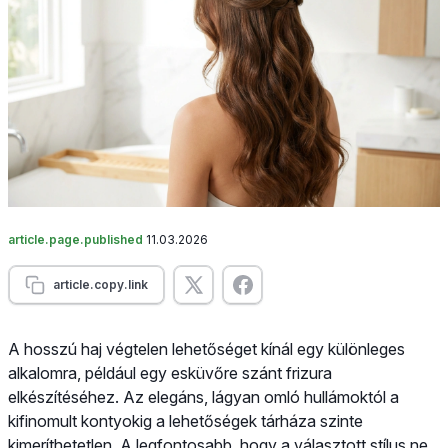
article.page.published
11.03.2026
article.copy.link
A hosszú haj végtelen lehetőséget kínál egy különleges
alkalomra, például egy esküvőre szánt frizura
elkészítéséhez. Az elegáns, lágyan omló hullámoktól a
kifinomult kontyokig a lehetőségek tárháza szinte
kimeríthetetlen. A legfontosabb, hogy a választott stílus ne