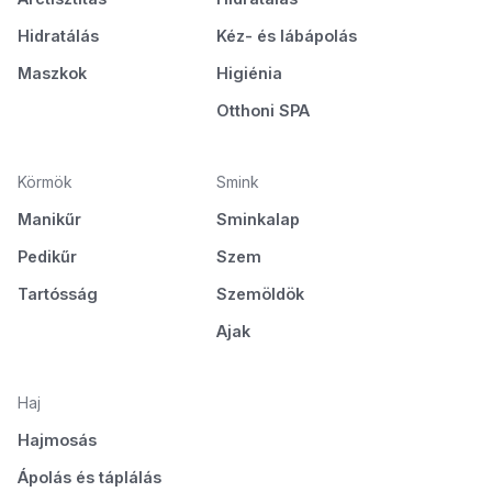
Hidratálás
Kéz- és lábápolás
Maszkok
Higiénia
Otthoni SPA
Körmök
Smink
Manikűr
Sminkalap
Pedikűr
Szem
Tartósság
Szemöldök
Ajak
Haj
Hajmosás
Ápolás és táplálás