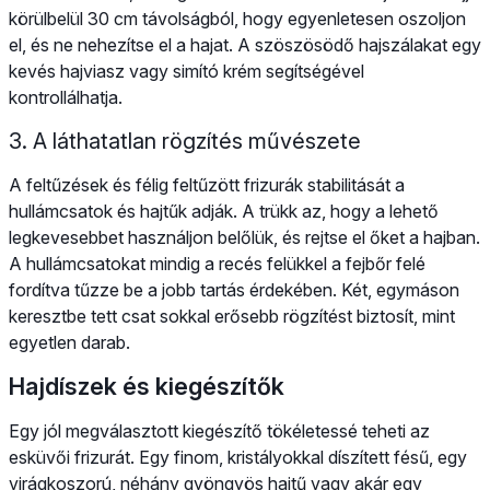
körülbelül 30 cm távolságból, hogy egyenletesen oszoljon
el, és ne nehezítse el a hajat. A szöszösödő hajszálakat egy
kevés hajviasz vagy simító krém segítségével
kontrollálhatja.
3. A láthatatlan rögzítés művészete
A feltűzések és félig feltűzött frizurák stabilitását a
hullámcsatok és hajtűk adják. A trükk az, hogy a lehető
legkevesebbet használjon belőlük, és rejtse el őket a hajban.
A hullámcsatokat mindig a recés felükkel a fejbőr felé
fordítva tűzze be a jobb tartás érdekében. Két, egymáson
keresztbe tett csat sokkal erősebb rögzítést biztosít, mint
egyetlen darab.
Hajdíszek és kiegészítők
Egy jól megválasztott kiegészítő tökéletessé teheti az
esküvői frizurát. Egy finom, kristályokkal díszített fésű, egy
virágkoszorú, néhány gyöngyös hajtű vagy akár egy