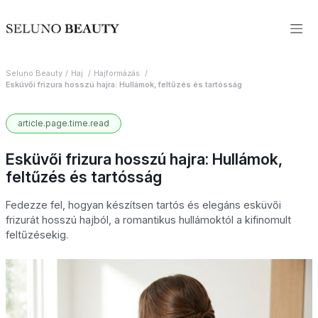
Seluno Beauty
Haj
Hajformázás
Esküvői frizura hosszú hajra: Hullámok, feltűzés és tartósság
article.page.time.read
Esküvői frizura hosszú hajra: Hullámok,
feltűzés és tartósság
Fedezze fel, hogyan készítsen tartós és elegáns esküvői
frizurát hosszú hajból, a romantikus hullámoktól a kifinomult
feltűzésekig.