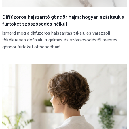
Diffúzoros hajszárító göndör hajra: hogyan szárítsuk a
fürtöket szöszösödés nélkül
Ismerd meg a diffúzoros hajszárítás titkait, és varázsolj
tökéletesen definiált, rugalmas és szöszösödéstől mentes
göndör fürtöket otthonodban!