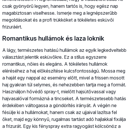
csak gyönyörű legyen, hanem tartós is, hogy egész nap
magabiztosan viselhesse. Ismerje meg a legnépszerűbb
megoldásokat és a profi trükköket a tökéletes esküvői
frizuráért.
Romantikus hullámok és laza loknik
A lágy, természetes hatású hullámok az egyik legkedveltebb
választást jelentik esküvőkre. Ez a stílus egyszerre
romantikus, nőies és elegáns. A tökéletes hullámok
eléréséhez a haj előkészítése kulcsfontosságú. Mossa meg
a haját egy nappal az esemény előtt, mivel a frissen mosott
haj gyakran túl selymes, és nehezebben tartja meg a formát.
Használjon hővédő spray-t, mielőtt hajsütővassal vagy
hajvasalóval formázná a tincseket. A természetesebb hatás
érdekében váltogassa a göndörítés irányát. A végén ne
fésülje ki a hullámokat, hanem csak az ujjaival lazítsa fel
őket, majd egy könnyű, rugalmas tartást adó hajlakkal fixálja
a frizurát. Egy kis fényspray extra ragyogást kölcsönöz a