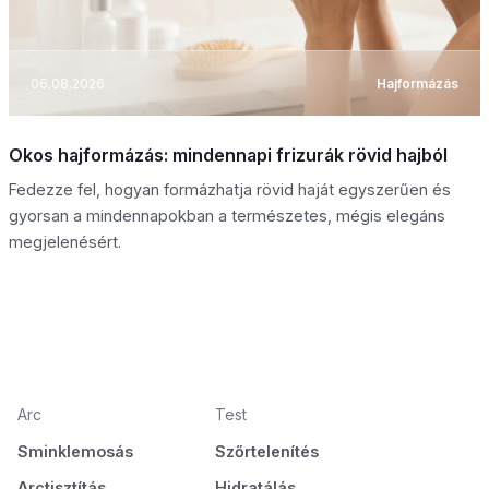
06.08.2026
Hajformázás
Okos hajformázás: mindennapi frizurák rövid hajból
Fedezze fel, hogyan formázhatja rövid haját egyszerűen és
gyorsan a mindennapokban a természetes, mégis elegáns
megjelenésért.
Arc
Test
Sminklemosás
Szőrtelenítés
Arctisztítás
Hidratálás