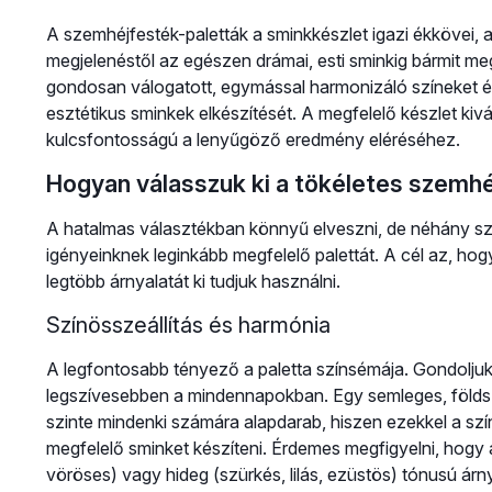
A szemhéjfesték-paletták a sminkkészlet igazi ékkövei, 
megjelenéstől az egészen drámai, esti sminkig bármit mega
gondosan válogatott, egymással harmonizáló színeket és
esztétikus sminkek elkészítését. A megfelelő készlet ki
kulcsfontosságú a lenyűgöző eredmény eléréséhez.
Hogyan válasszuk ki a tökéletes szemhé
A hatalmas választékban könnyű elveszni, de néhány sz
igényeinknek leginkább megfelelő palettát. A cél az, ho
legtöbb árnyalatát ki tudjuk használni.
Színösszeállítás és harmónia
A legfontosabb tényező a paletta színsémája. Gondoljuk 
legszívesebben a mindennapokban. Egy semleges, földszí
szinte mindenki számára alapdarab, hiszen ezekkel a sz
megfelelő sminket készíteni. Érdemes megfigyelni, hogy 
vöröses) vagy hideg (szürkés, lilás, ezüstös) tónusú árny