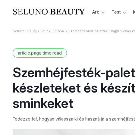
Arc
Test
Seluno Beauty
Smink
Szem
Szemhéjfesték-paletták: Hogyan válass
article.page.time.read
Szemhéjfesték-palet
készleteket és kész
sminkeket
Fedezze fel, hogyan válassza ki és használja a szemhéjfes