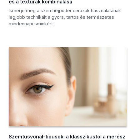
és a textúrák kombinálása
Ismerje meg a szemhéjpúder ceruzák használatának
legjobb technikáit a gyors, tartós és természetes
mindennapi sminkért.
Szemtusvonal-típusok: a klasszikustól a merész