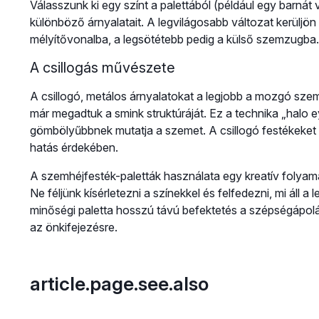
Válasszunk ki egy színt a palettából (például egy barnát
különböző árnyalatait. A legvilágosabb változat kerüljö
mélyítővonalba, a legsötétebb pedig a külső szemzugba.
A csillogás művészete
A csillogó, metálos árnyalatokat a legjobb a mozgó szem
már megadtuk a smink struktúráját. Ez a technika „halo e
gömbölyűbbnek mutatja a szemet. A csillogó festékeket a
hatás érdekében.
A szemhéjfesték-paletták használata egy kreatív folyam
Ne féljünk kísérletezni a színekkel és felfedezni, mi áll 
minőségi paletta hosszú távú befektetés a szépségápolás
az önkifejezésre.
article.page.see.also