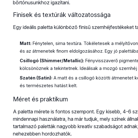
bőrtónusunkhoz igazítani.
Finisek és textúrák változatossága
Egy ideális paletta különböző finisű szemhéjfestékeket 
Matt:
Fénytelen, sima textúra. Tökéletesek a mélyítővon
és az átmenetek finom eldolgozásához. Egy jó palettába
Csillogó (Shimmer/Metallic):
Fényvisszaverő pigmente
kölcsönöznek a tekintetnek. Ideálisak a mozgó szemhé
Szatén (Satin):
A matt és a csillogó közötti átmenetet k
és természetes hatást kelt.
Méret és praktikum
A paletta mérete is fontos szempont. Egy kisebb, 4-6 szí
mindennapi használatra, ha már tudjuk, mely színek állna
tartalmazó paletták nagyobb kreatív szabadságot adnak, 
nehezebben hordozhatók.