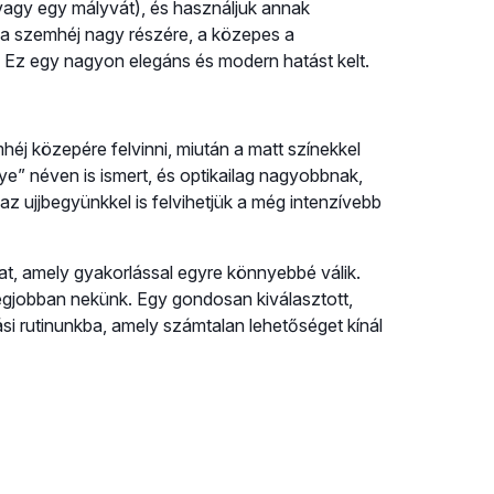
 vagy egy mályvát), és használjuk annak
n a szemhéj nagy részére, a közepes a
 Ez egy nagyon elegáns és modern hatást kelt.
héj közepére felvinni, miután a matt színekkel
ye” néven is ismert, és optikailag nagyobbnak,
z ujjbegyünkkel is felvihetjük a még intenzívebb
at, amely gyakorlással egyre könnyebbé válik.
a legjobban nekünk. Egy gondosan kiválasztott,
i rutinunkba, amely számtalan lehetőséget kínál