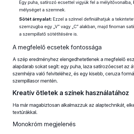
Egy puha, satírozó ecsettel vigyük fel a mélyítővonalba
mélységet a szemnek.
Sötét árnyalat:
Ezzel a színnel definiálhatjuk a tekintet
szemzugba egy „V” vagy „C” alakban, majd finoman satír
a szempillatő sötétítésére is.
A megfelelő ecsetek fontossága
A szép eredményhez elengedhetetlenek a megfelelő esz
alapdarab sokat segít: egy puha, laza satírozóecset az 
szemhéjra való felviteléhez, és egy kisebb, ceruza form
szempillasor mentén.
Kreatív ötletek a színek használatához
Ha már magabiztosan alkalmazzuk az alaptechnikát, elkez
textúrákkal.
Monokróm megjelenés