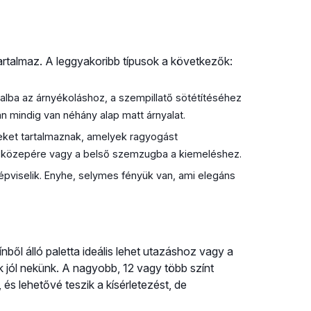
tartalmaz. A leggyakoribb típusok a következők:
alba az árnyékoláshoz, a szempillatő sötétítéséhez
n mindig van néhány alap matt árnyalat.
ket tartalmaznak, amelyek ragyogást
j közepére vagy a belső szemzugba a kiemeléshez.
épviselik. Enyhe, selymes fényük van, ami elegáns
nből álló paletta ideális lehet utazáshoz vagy a
k jól nekünk. A nagyobb, 12 vagy több színt
és lehetővé teszik a kísérletezést, de