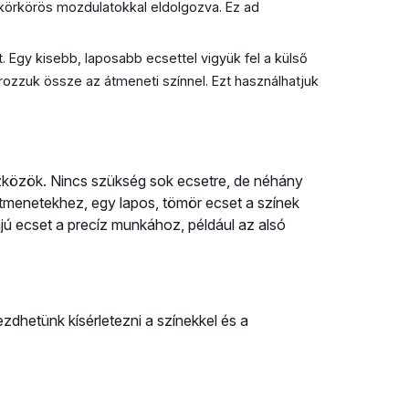
, körkörös mozdulatokkal eldolgozva. Ez ad
et. Egy kisebb, laposabb ecsettel vigyük fel a külső
ozzuk össze az átmeneti színnel. Ezt használhatjuk
közök. Nincs szükség sok ecsetre, de néhány
átmenetekhez, egy lapos, tömör ecset a színek
ájú ecset a precíz munkához, például az alsó
dhetünk kísérletezni a színekkel és a