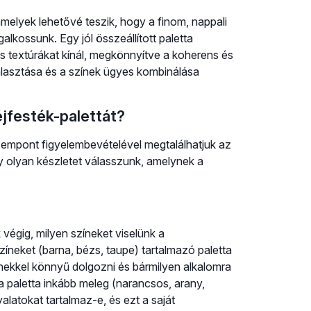
amelyek lehetővé teszik, hogy a finom, nappali
lkossunk. Egy jól összeállított paletta
 textúrákat kínál, megkönnyítve a koherens és
választása és a színek ügyes kombinálása
jfesték-palettát?
empont figyelembevételével megtalálhatjuk az
gy olyan készletet válasszunk, amelynek a
végig, milyen színeket viselünk a
neket (barna, bézs, taupe) tartalmazó paletta
ínekkel könnyű dolgozni és bármilyen alkalomra
a paletta inkább meleg (narancsos, arany,
alatokat tartalmaz-e, és ezt a saját