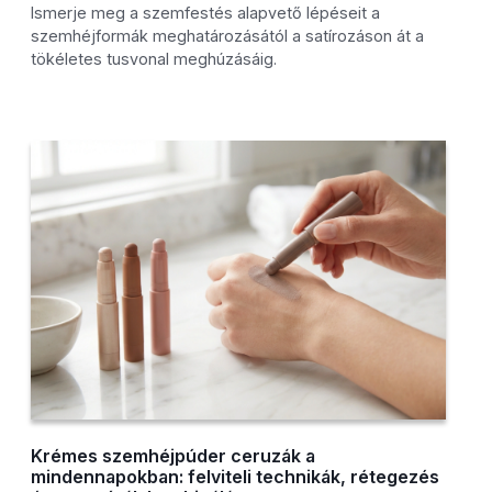
Ismerje meg a szemfestés alapvető lépéseit a
szemhéjformák meghatározásától a satírozáson át a
tökéletes tusvonal meghúzásáig.
Krémes szemhéjpúder ceruzák a
mindennapokban: felviteli technikák, rétegezés