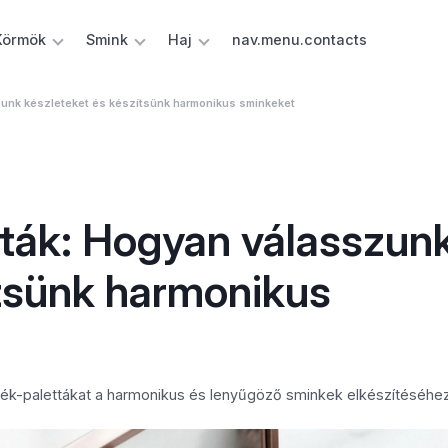
Körmök
Smink
Haj
nav.menu.contacts
zunk készleteket és készítsünk harmonikus sminkeket
ták: Hogyan válasszun
ítsünk harmonikus
ték-palettákat a harmonikus és lenyűgöző sminkek elkészítéséhez