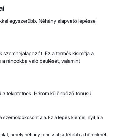
ai
sokkal egyszerűbb. Néhány alapvető lépéssel
k szemhéjalapozót. Ez a termék kisimítja a
a ráncokba való beülését, valamint
d a tekintetnek. Három különböző tónusú
 szemöldökcsont alá. Ez a lépés kiemel, nyitja a
yalat, amely néhány tónussal sötétebb a bőrünknél.