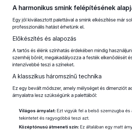
A harmonikus smink felépítésének alapj
Egy jól kiválasztott palettával a smink elkészítése már 
professzionális hatást érhetünk el.
Előkészítés és alapozás
A tartós és élénk színhatás érdekében mindig használjun
szemhéj bőrét, megakadályozza a festék elkenődését és 
intenzívebbé teszi a színeket.
A klasszikus háromszínű technika
Ez egy bevált módszer, amely mélységet és dimenziót a
árnyalatra lesz szükségünk a palettából:
Világos árnyalat:
Ezt vigyük fel a belső szemzugba és a
tekintetet és ragyogóbbá teszi azt.
Középtónusú átmeneti szín:
Ez általában egy matt árn