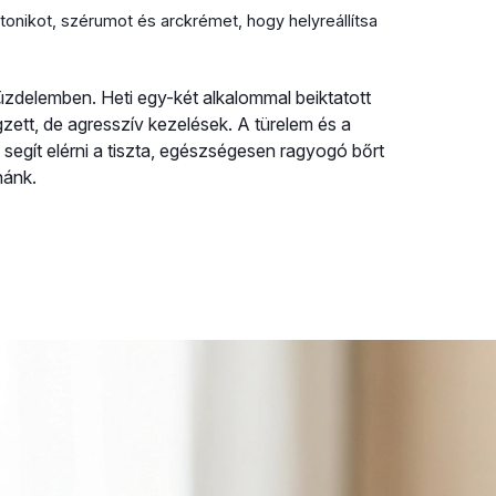
onikot, szérumot és arckrémet, hogy helyreállítsa
üzdelemben. Heti egy-két alkalommal beiktatott
gzett, de agresszív kezelések. A türelem és a
egít elérni a tiszta, egészségesen ragyogó bőrt
nánk.