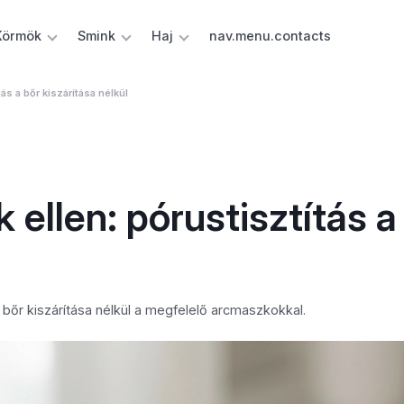
Körmök
Smink
Haj
nav.menu.contacts
s a bőr kiszárítása nélkül
ellen: pórustisztítás a
 bőr kiszárítása nélkül a megfelelő arcmaszkokkal.