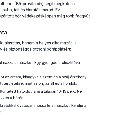
anthenol (B5-provitamin) segít megkötni a
puha, telt és hidratált marad. Ez
lszárított bőr védekezésképpen még több faggyút
ata
választás, hanem a helyes alkalmazás is
y és biztonságos otthoni bőrápolásért:
almazza a maszkot. Egy gyengéd arctisztítóval
ot az arcára, kihagyva a szem és a száj érzékeny
t területekre, mint az orr, az áll és a homlok.
üntetett hatóidőt, ami általában 10-15 perc. Ne
zzen a bőrén.
latokkal óvatosan mossa le a maszkot. Kerülje a
t.