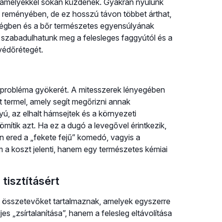
, amelyekkel sokan küzdenek. Gyakran nyúlunk
 reményében, de ez hosszú távon többet árthat,
dségben és a bőr természetes egyensúlyának
 szabadulhatunk meg a felesleges faggyútól és a
védőrétegét.
a probléma gyökerét. A mitesszerek lényegében
termel, amely segít megőrizni annak
ú, az elhalt hámsejtek és a környezeti
tik azt. Ha ez a dugó a levegővel érintkezik,
nen ered a „fekete fejű” komedó, vagyis a
m a koszt jelenti, hanem egy természetes kémiai
tisztításért
n összetevőket tartalmaznak, amelyek egyszerre
jes „zsírtalanítása”, hanem a felesleg eltávolítása