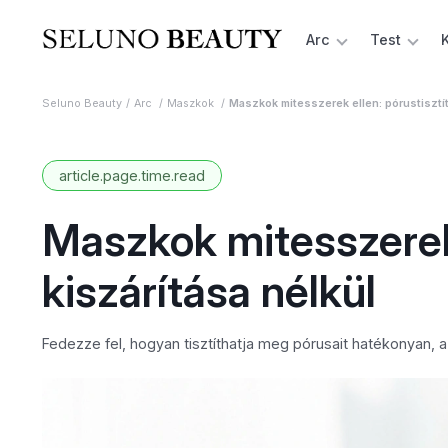
Arc
Test
Seluno Beauty
Arc
Maszkok
Maszkok mitesszerek ellen: pórustisztítá
article.page.time.read
Maszkok mitesszerek 
kiszárítása nélkül
Fedezze fel, hogyan tisztíthatja meg pórusait hatékonyan, a