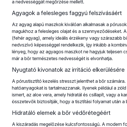
a nedvességgát megőrzése mellett.
Agyagok a felesleges faggyú felszívásáért
Az agyag alapú maszkok kiválóan alkalmasak a pórusok
magukhoz a felesleges olajat és a szennyeződéseket. A 
(fehér agyag), amely ideális érzékeny vagy szárazabb bő
nedvszívó képességgel rendelkezik, így inkább a kombiná
lényeg, hogy az agyagos maszkot ne hagyjuk teljesen c
már a bőr természetes nedvességét is elvonhatja.
Nyugtató kivonatok az irritáció elkerülésére
A pórustisztító kezelés stresszt jelenthet a bőr számár
hatóanyagokat is tartalmazzanak. Ilyenek például a zöld 
ismert, az aloe vera, amely hidratál és csillapít, vagy a ka
összetevők biztosítják, hogy a tisztítási folyamat után a b
Hidratáló elemek a bőr védőrétegéért
A kiszáradás megelőzése kulcsfontosságú. A modern form