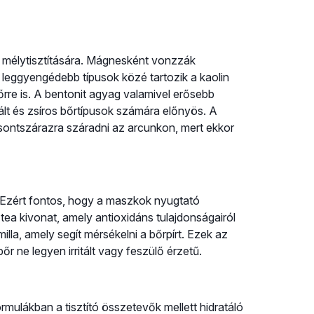
 mélytisztítására. Mágnesként vonzzák
leggyengédebb típusok közé tartozik a kaolin
rre is. A bentonit agyag valamivel erősebb
lt és zsíros bőrtípusok számára előnyös. A
sontszárazra száradni az arcunkon, mert ekkor
a. Ezért fontos, hogy a maszkok nyugtató
tea kivonat, amely antioxidáns tulajdonságairól
milla, amely segít mérsékelni a bőrpírt. Ezek az
őr ne legyen irritált vagy feszülő érzetű.
ulákban a tisztító összetevők mellett hidratáló