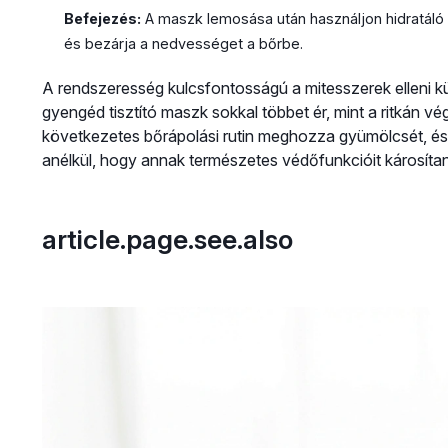
Befejezés:
A maszk lemosása után használjon hidratáló t
és bezárja a nedvességet a bőrbe.
A rendszeresség kulcsfontosságú a mitesszerek elleni k
gyengéd tisztító maszk sokkal többet ér, mint a ritkán vé
következetes bőrápolási rutin meghozza gyümölcsét, és s
anélkül, hogy annak természetes védőfunkcióit károsíta
article.page.see.also