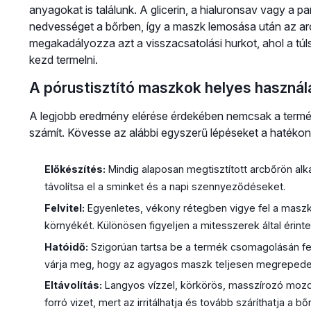
anyagokat is találunk. A glicerin, a hialuronsav vagy a p
nedvességet a bőrben, így a maszk lemosása után az arc 
megakadályozza azt a visszacsatolási hurkot, ahol a tú
kezd termelni.
A pórustisztító maszkok helyes használ
A legjobb eredmény elérése érdekében nemcsak a termék
számít. Kövesse az alábbi egyszerű lépéseket a hatékon
Előkészítés:
Mindig alaposan megtisztított arcbőrön alk
távolítsa el a sminket és a napi szennyeződéseket.
Felvitel:
Egyenletes, vékony rétegben vigye fel a maszk
környékét. Különösen figyeljen a mitesszerek által érintet
Hatóidő:
Szigorúan tartsa be a termék csomagolásán felt
várja meg, hogy az agyagos maszk teljesen megrepede
Eltávolítás:
Langyos vízzel, körkörös, masszírozó mozdu
forró vizet, mert az irritálhatja és tovább száríthatja a bőr