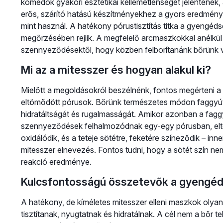
komedók gyakori esztétikai kellemetlenséget jelentenek
erős, szárító hatású készítményekhez a gyors eredmény
mint használ. A hatékony pórustisztítás titka a gyengé
megőrzésében rejlik. A megfelelő arcmaszkokkal anélkül
szennyeződésektől, hogy közben felborítanánk bőrünk 
Mi az a mitesszer és hogyan alakul ki?
Mielőtt a megoldásokról beszélnénk, fontos megérteni 
eltömődött pórusok. Bőrünk természetes módon faggyút 
hidratáltságát és rugalmasságát. Amikor azonban a faggy
szennyeződések felhalmozódnak egy-egy pórusban, eltömí
oxidálódik, és a teteje sötétre, feketére színeződik – in
mitesszer elnevezés. Fontos tudni, hogy a sötét szín ne
reakció eredménye.
Kulcsfontosságú összetevők a gyengéd 
A hatékony, de kíméletes mitesszer elleni maszkok olya
tisztítanak, nyugtatnak és hidratálnak. A cél nem a bőr tel