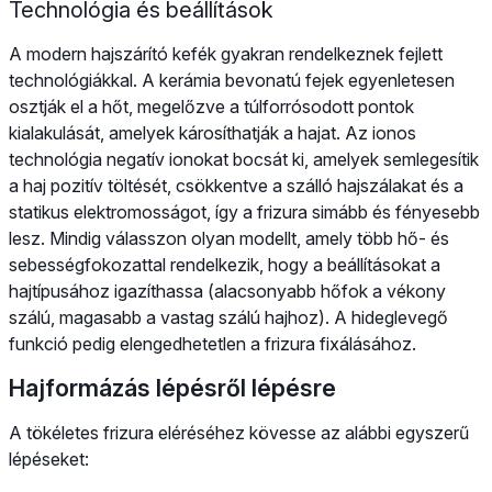
Technológia és beállítások
A modern hajszárító kefék gyakran rendelkeznek fejlett
technológiákkal. A kerámia bevonatú fejek egyenletesen
osztják el a hőt, megelőzve a túlforrósodott pontok
kialakulását, amelyek károsíthatják a hajat. Az ionos
technológia negatív ionokat bocsát ki, amelyek semlegesítik
a haj pozitív töltését, csökkentve a szálló hajszálakat és a
statikus elektromosságot, így a frizura simább és fényesebb
lesz. Mindig válasszon olyan modellt, amely több hő- és
sebességfokozattal rendelkezik, hogy a beállításokat a
hajtípusához igazíthassa (alacsonyabb hőfok a vékony
szálú, magasabb a vastag szálú hajhoz). A hideglevegő
funkció pedig elengedhetetlen a frizura fixálásához.
Hajformázás lépésről lépésre
A tökéletes frizura eléréséhez kövesse az alábbi egyszerű
lépéseket: