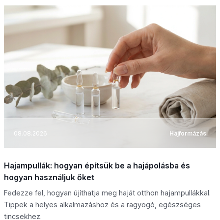
08.08.2026
Hajformázás
Hajampullák: hogyan építsük be a hajápolásba és
hogyan használjuk őket
Fedezze fel, hogyan újíthatja meg haját otthon hajampullákkal.
Tippek a helyes alkalmazáshoz és a ragyogó, egészséges
tincsekhez.