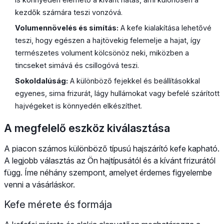
kezdők számára teszi vonzóvá.
Volumennövelés és simítás:
A kefe kialakítása lehetővé
teszi, hogy egészen a hajtövekig felemelje a hajat, így
természetes volument kölcsönöz neki, miközben a
tincseket simává és csillogóvá teszi.
Sokoldalúság:
A különböző fejekkel és beállításokkal
egyenes, sima frizurát, lágy hullámokat vagy befelé szárított
hajvégeket is könnyedén elkészíthet.
A megfelelő eszköz kiválasztása
A piacon számos különböző típusú hajszárító kefe kapható.
A legjobb választás az Ön hajtípusától és a kívánt frizurától
függ. Íme néhány szempont, amelyet érdemes figyelembe
venni a vásárláskor.
Kefe mérete és formája