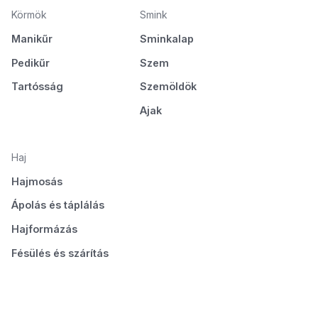
Körmök
Smink
Manikűr
Sminkalap
Pedikűr
Szem
Tartósság
Szemöldök
Ajak
Haj
Hajmosás
Ápolás és táplálás
Hajformázás
Fésülés és szárítás