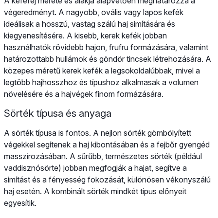
A kefefej mérete és alakja alapvetően meghatározza a
végeredményt. A nagyobb, ovális vagy lapos kefék
ideálisak a hosszú, vastag szálú haj simítására és
kiegyenesítésére. A kisebb, kerek kefék jobban
használhatók rövidebb hajon, frufru formázására, valamint
határozottabb hullámok és göndör tincsek létrehozására. A
közepes méretű kerek kefék a legsokoldalúbbak, mivel a
legtöbb hajhosszhoz és típushoz alkalmasak a volumen
növelésére és a hajvégek finom formázására.
Sörték típusa és anyaga
A sörték típusa is fontos. A nejlon sörték gömbölyített
végekkel segítenek a haj kibontásában és a fejbőr gyengéd
masszírozásában. A sűrűbb, természetes sörték (például
vaddisznósörte) jobban megfogják a hajat, segítve a
simítást és a fényesség fokozását, különösen vékonyszálú
haj esetén. A kombinált sörték mindkét típus előnyeit
egyesítik.