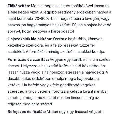
Előkészítés:
Mossa meg a haját, és törölközővel itassa fel
a felesleges vizet. A legjobb eredmény érdekében hagyja a
haját körülbelül 70-80%-ban megszáradni a levegőn, vagy
használjon hagyományos hajszárítót. Fújjon a hajára hővédő
spray-t, hogy megóvja a károsodástól.
Hajszekciók kialakítása:
Ossza a haját több, könnyen
kezelhető szekcióra, és a felső részeket tűzze fel
csatokkal. A formázást mindig az alsó tincsekkel kezdje.
Formázás és szárítás:
Vegyen egy körülbelül 5 cm széles
tincset. Helyezze a hajszárító kefét a hajtő közelébe, és
lassan húzza végig a hajhosszon egészen a hajvégekig. A
dúsabb hatás érdekében emelje meg a hajtöveket a
kefével. Ha befelé vagy kifelé göndörödő végeket
szeretne, a tincs végénél fordítsa a kefét a kívánt irányba.
Ismételje meg a mozdulatot minden tincsen, amíg az
teljesen meg nem szárad.
Befejezés és fixálás:
Miután egy-egy tinccsel végzett,