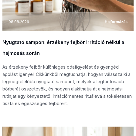
08.08.2026
Hajformázás
Nyugtató sampon: érzékeny fejbőr irritáció nélkül a
hajmosás során
Az érzékeny fejbőr különleges odafigyelést és gyengéd
ápolást igényel. Cikkünkből megtudhatja, hogyan válassza ki a
legmegfelelőbb nyugtató sampont, melyek a legfontosabb
bőrbarát összetevők, és hogyan alakíthatja át a hajmosási
rutinját egy kényeztető, irritációmentes rituálévá a tökéletesen
tiszta és egészséges fejbőrért.