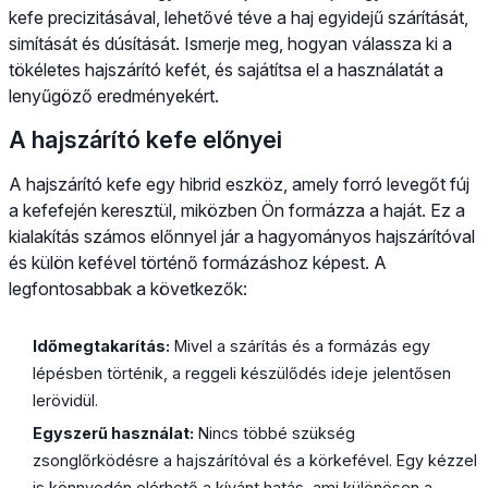
kefe precizitásával, lehetővé téve a haj egyidejű szárítását,
simítását és dúsítását. Ismerje meg, hogyan válassza ki a
tökéletes hajszárító kefét, és sajátítsa el a használatát a
lenyűgöző eredményekért.
A hajszárító kefe előnyei
A hajszárító kefe egy hibrid eszköz, amely forró levegőt fúj
a kefefején keresztül, miközben Ön formázza a haját. Ez a
kialakítás számos előnnyel jár a hagyományos hajszárítóval
és külön kefével történő formázáshoz képest. A
legfontosabbak a következők:
Időmegtakarítás:
Mivel a szárítás és a formázás egy
lépésben történik, a reggeli készülődés ideje jelentősen
lerövidül.
Egyszerű használat:
Nincs többé szükség
zsonglőrködésre a hajszárítóval és a körkefével. Egy kézzel
is könnyedén elérhető a kívánt hatás, ami különösen a