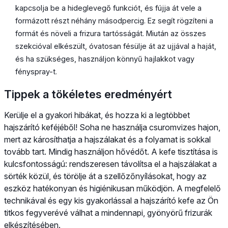
kapcsolja be a hideglevegő funkciót, és fújja át vele a
formázott részt néhány másodpercig. Ez segít rögzíteni a
formát és növeli a frizura tartósságát. Miután az összes
szekcióval elkészült, óvatosan fésülje át az ujjával a haját,
és ha szükséges, használjon könnyű hajlakkot vagy
fényspray-t.
Tippek a tökéletes eredményért
Kerülje el a gyakori hibákat, és hozza ki a legtöbbet
hajszárító keféjéből! Soha ne használja csuromvizes hajon,
mert az károsíthatja a hajszálakat és a folyamat is sokkal
tovább tart. Mindig használjon hővédőt. A kefe tisztítása is
kulcsfontosságú: rendszeresen távolítsa el a hajszálakat a
sörték közül, és törölje át a szellőzőnyílásokat, hogy az
eszköz hatékonyan és higiénikusan működjön. A megfelelő
technikával és egy kis gyakorlással a hajszárító kefe az Ön
titkos fegyverévé válhat a mindennapi, gyönyörű frizurák
elkészítésében.