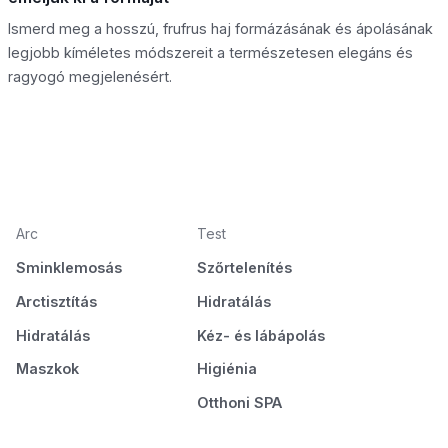
Ismerd meg a hosszú, frufrus haj formázásának és ápolásának
legjobb kíméletes módszereit a természetesen elegáns és
ragyogó megjelenésért.
Arc
Test
Sminklemosás
Szőrtelenítés
Arctisztítás
Hidratálás
Hidratálás
Kéz- és lábápolás
Maszkok
Higiénia
Otthoni SPA