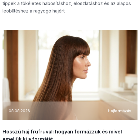
tippek a tökéletes habosításhoz, eloszlatáshoz és az alapos
leöblítéshez a ragyogó hajért.
08.08.2026
Hajformázás
Hosszú haj frufruval: hogyan formázzuk és mivel
emeljük ki a formáját