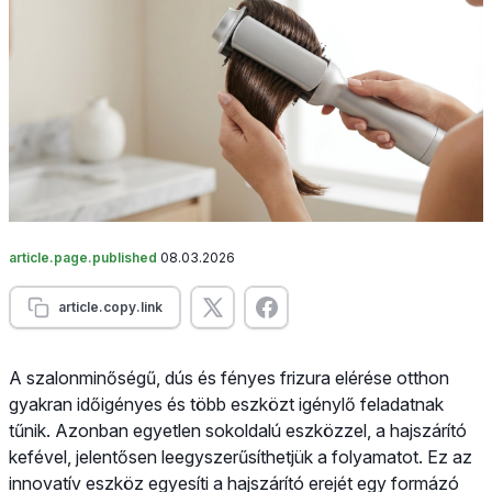
article.page.published
08.03.2026
article.copy.link
A szalonminőségű, dús és fényes frizura elérése otthon
gyakran időigényes és több eszközt igénylő feladatnak
tűnik. Azonban egyetlen sokoldalú eszközzel, a hajszárító
kefével, jelentősen leegyszerűsíthetjük a folyamatot. Ez az
innovatív eszköz egyesíti a hajszárító erejét egy formázó