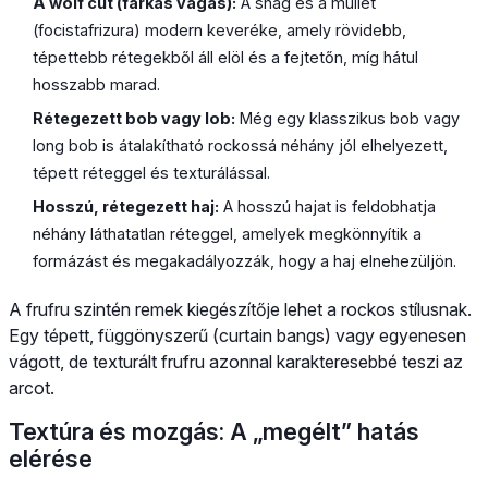
A wolf cut (farkas vágás):
A shag és a mullet
(focistafrizura) modern keveréke, amely rövidebb,
tépettebb rétegekből áll elöl és a fejtetőn, míg hátul
hosszabb marad.
Rétegezett bob vagy lob:
Még egy klasszikus bob vagy
long bob is átalakítható rockossá néhány jól elhelyezett,
tépett réteggel és texturálással.
Hosszú, rétegezett haj:
A hosszú hajat is feldobhatja
néhány láthatatlan réteggel, amelyek megkönnyítik a
formázást és megakadályozzák, hogy a haj elnehezüljön.
A frufru szintén remek kiegészítője lehet a rockos stílusnak.
Egy tépett, függönyszerű (curtain bangs) vagy egyenesen
vágott, de texturált frufru azonnal karakteresebbé teszi az
arcot.
Textúra és mozgás: A „megélt” hatás
elérése