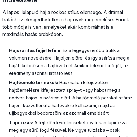
A lapos, lelapuló haj a rockos stílus ellensége. A drámai
hatáshoz elengedhetetlen a hajtövek megemelése. Ennek
több módja is van, amelyeket akár kombinálhat is a
maximális hatás érdekében.
Hajszárítás fejjel lefelé:
Ez a legegyszerűbb trükk a
volumen növelésére. Hajoljon előre, és így szárítsa meg a
haját, különösen a hajtöveknél. Amikor felemeli a fejét, az
eredmény azonnal látható lesz.
Hajtőemelő termékek:
Használjon kifejezetten
hajtőemelésre kifejlesztett spray-t vagy habot még a
nedves hajon, a szárítás előtt. A hajtőemelő porokat száraz
hajon, közvetlenül a hajtövekre kell szórni, majd az
ujjbegyekkel bedörzsölni az azonnali emelésért.
Tupírozás:
A fejtetőn lévő tincseket óvatosan tupírozza
meg egy sűrű fogú fésűvel. Ne vigye túlzásba – csak