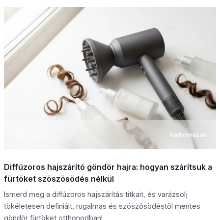
06.08.2026
Hajformázás
Diffúzoros hajszárító göndör hajra: hogyan szárítsuk a
fürtöket szöszösödés nélkül
Ismerd meg a diffúzoros hajszárítás titkait, és varázsolj
tökéletesen definiált, rugalmas és szöszösödéstől mentes
göndör fürtöket otthonodban!