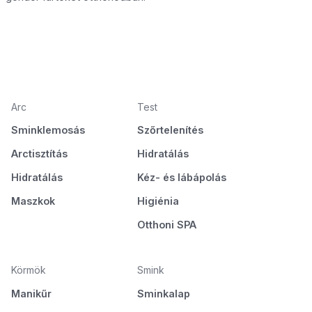
Arc
Test
Sminklemosás
Szőrtelenítés
Arctisztítás
Hidratálás
Hidratálás
Kéz- és lábápolás
Maszkok
Higiénia
Otthoni SPA
Körmök
Smink
Manikűr
Sminkalap