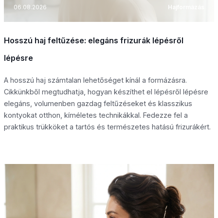
06.08.2026
Hajformázás
Hosszú haj feltűzése: elegáns frizurák lépésről
lépésre
A hosszú haj számtalan lehetőséget kínál a formázásra.
Cikkünkből megtudhatja, hogyan készíthet el lépésről lépésre
elegáns, volumenben gazdag feltűzéseket és klasszikus
kontyokat otthon, kíméletes technikákkal. Fedezze fel a
praktikus trükköket a tartós és természetes hatású frizurákért.