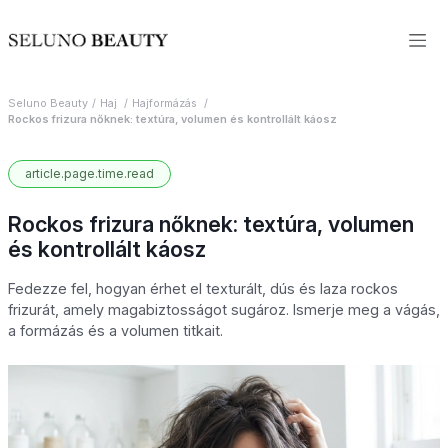
Seluno Beauty
Haj
Hajformázás
Rockos frizura nőknek: textúra, volumen és kontrollált káosz
article.page.time.read
Rockos frizura nőknek: textúra, volumen
és kontrollált káosz
Fedezze fel, hogyan érhet el texturált, dús és laza rockos
frizurát, amely magabiztosságot sugároz. Ismerje meg a vágás,
a formázás és a volumen titkait.