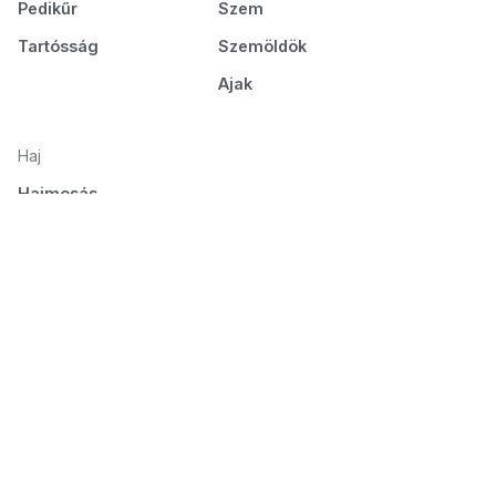
Pedikűr
Szem
Tartósság
Szemöldök
Ajak
Haj
Hajmosás
Ápolás és táplálás
Hajformázás
Fésülés és szárítás