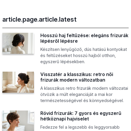
article.page.article.latest
Hosszú haj feltűzése: elegáns frizurák
lépésről lépésre
Készítsen lenyűgöző, dús hatású kontyokat
és feltűzéseket hosszú hajból otthon,
egyszerű lépésekben.
Visszatér a klasszikus: retro női
frizurák modern változatban
A klasszikus retro frizurák modern változatai
ötvözik a múlt eleganciáját a mai kor
természetességével és könnyedségével.
Rövid frizurák: 7 gyors és egyszerű
hétköznapi hajviselet
Fedezze fel a legszebb és leggyorsabb