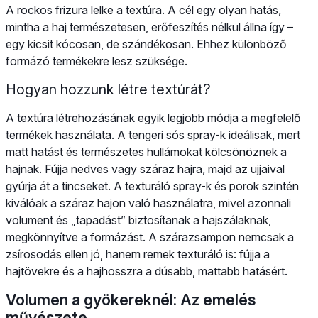
A rockos frizura lelke a textúra. A cél egy olyan hatás,
mintha a haj természetesen, erőfeszítés nélkül állna így –
egy kicsit kócosan, de szándékosan. Ehhez különböző
formázó termékekre lesz szüksége.
Hogyan hozzunk létre textúrát?
A textúra létrehozásának egyik legjobb módja a megfelelő
termékek használata. A tengeri sós spray-k ideálisak, mert
matt hatást és természetes hullámokat kölcsönöznek a
hajnak. Fújja nedves vagy száraz hajra, majd az ujjaival
gyúrja át a tincseket. A texturáló spray-k és porok szintén
kiválóak a száraz hajon való használatra, mivel azonnali
volument és „tapadást” biztosítanak a hajszálaknak,
megkönnyítve a formázást. A szárazsampon nemcsak a
zsírosodás ellen jó, hanem remek texturáló is: fújja a
hajtövekre és a hajhosszra a dúsabb, mattabb hatásért.
Volumen a gyökereknél: Az emelés
művészete