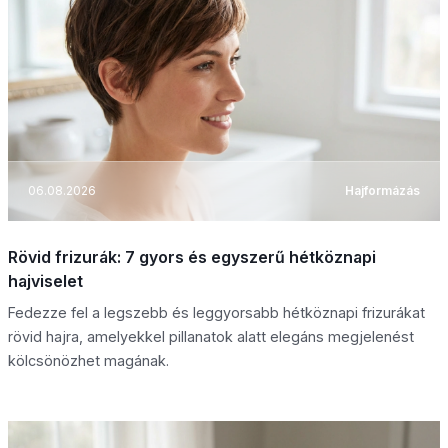
06.08.2026
Hajformázás
Rövid frizurák: 7 gyors és egyszerű hétköznapi
hajviselet
Fedezze fel a legszebb és leggyorsabb hétköznapi frizurákat
rövid hajra, amelyekkel pillanatok alatt elegáns megjelenést
kölcsönözhet magának.