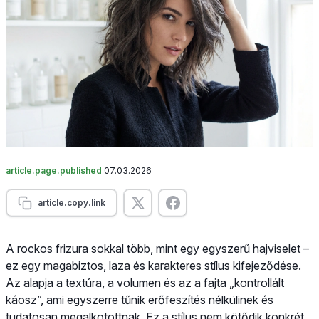
article.page.published
07.03.2026
article.copy.link
A rockos frizura sokkal több, mint egy egyszerű hajviselet –
ez egy magabiztos, laza és karakteres stílus kifejeződése.
Az alapja a textúra, a volumen és az a fajta „kontrollált
káosz”, ami egyszerre tűnik erőfeszítés nélkülinek és
tudatosan megalkotottnak. Ez a stílus nem kötődik konkrét