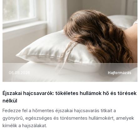
06.08.2026
Hajformázás
Éjszakai hajcsavarók: tökéletes hullámok hő és törések
nélkül
Fedezze fel a hőmentes éjszakai hajcsavarás titkait a
gyönyörű, egészséges és törésmentes hullámokért, amelyek
kímélik a hajszálakat.