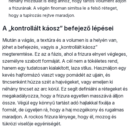
néhány mozdulat is elég ahhoz, hogy tartós volument adjon
a frizurának. A végén finoman simítsa le a felső réteget,
hogy a tupírozás rejtve maradjon.
A „kontrollált káosz” befejező lépései
Miután a vágás, a textúra és a volumen is a helyén van,
jöhet a befejezés, vagyis a „kontrollált káosz”
megteremtése. Ez az a fázis, ahol a frizura elnyeri végleges,
személyre szabott formáját. A cél nem a tökéletes rend,
hanem egy tudatosan kialakított, laza stílus. Használjon egy
kevés hajformázó viaszt vagy pomádét az ujjain, és
tincsenként húzza szét a hajvégeket, vagy emeljen ki
néhány tincset az arc körül. Ez segít definiálni a rétegeket és
megakadályozza, hogy a frizura egyetlen masszává álljon
össze. Végül egy könnyű tartást adó hajlakkal fixálja a
formát, de ügyeljen rá, hogy a haj mozgékony és rugalmas
maradjon. A rockos frizura lényege, hogy él, mozog és
tükrözi viselője egyéniségét.