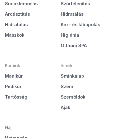
Sminklemosás
Szőrtelenítés
Arctisztítás
Hidratálás
Hidratálás
Kéz- és lábápolás
Maszkok
Higiénia
Otthoni SPA
Körmök
Smink
Manikűr
Sminkalap
Pedikűr
Szem
Tartósság
Szemöldök
Ajak
Haj
Hajmosás