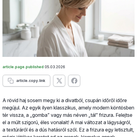
article.page.published
05.03.2026
article.copy.link
A rövid haj sosem megy ki a divatból, csupán időről időre
megújul. Az egyik ilyen klasszikus, amely modern köntösben
tér vissza, a „gomba” vagy más néven „tál” frizura. Felejtse
el a múlt szigorú, éles vonalait! A mai változat a lágyságról,
a textúráról és a dús hatásról szól. Ez a frizura egy letisztult,
mégis játékos keretet ad az arcnak, kiemelve annak