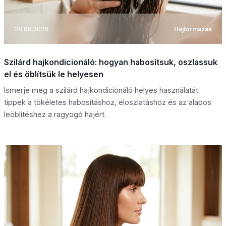
08.08.2026
Hajformázás
Szilárd hajkondicionáló: hogyan habosítsuk, oszlassuk
el és öblítsük le helyesen
Ismerje meg a szilárd hajkondicionáló helyes használatát:
tippek a tökéletes habosításhoz, eloszlatáshoz és az alapos
leöblítéshez a ragyogó hajért.