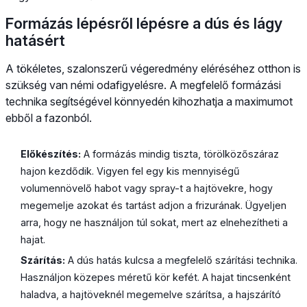
Formázás lépésről lépésre a dús és lágy
hatásért
A tökéletes, szalonszerű végeredmény eléréséhez otthon is
szükség van némi odafigyelésre. A megfelelő formázási
technika segítségével könnyedén kihozhatja a maximumot
ebből a fazonból.
Előkészítés:
A formázás mindig tiszta, törölközőszáraz
hajon kezdődik. Vigyen fel egy kis mennyiségű
volumennövelő habot vagy spray-t a hajtövekre, hogy
megemelje azokat és tartást adjon a frizurának. Ügyeljen
arra, hogy ne használjon túl sokat, mert az elnehezítheti a
hajat.
Szárítás:
A dús hatás kulcsa a megfelelő szárítási technika.
Használjon közepes méretű kör kefét. A hajat tincsenként
haladva, a hajtöveknél megemelve szárítsa, a hajszárító