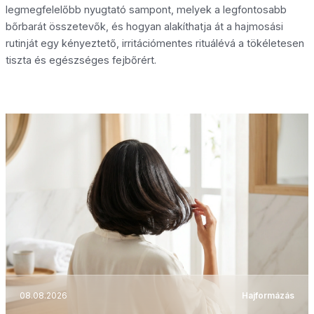
legmegfelelőbb nyugtató sampont, melyek a legfontosabb
bőrbarát összetevők, és hogyan alakíthatja át a hajmosási
rutinját egy kényeztető, irritációmentes rituálévá a tökéletesen
tiszta és egészséges fejbőrért.
08.08.2026
Hajformázás