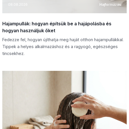
08.08.2026
Hajformázás
Hajampullák: hogyan építsük be a hajápolásba és
hogyan használjuk őket
Fedezze fel, hogyan újíthatja meg haját otthon hajampullákkal.
Tippek a helyes alkalmazáshoz és a ragyogó, egészséges
tincsekhez.