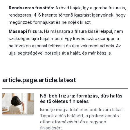
Rendszeres frissítés:
A rövid hajak, így a gomba frizura is,
rendszeres, 4-6 hetente történő igazítást igényelnek, hogy
megőrizzék formájukat és ne nőjék ki azt.
Másnapi frizura:
Ha másnapra a frizura kissé lelapul, nem
szükséges újra hajat mosni. Egy kevés szárazsampon a
hajtöveken azonnal felfrissíti és újra volument ad neki. Az
ujjai segítségével borzolja át a haját, és már kész is.
article.page.article.latest
Női bob frizura: formázás, dús hatás
és tökéletes finiselés
Ismerje meg a tökéletes bob frizura titkait!
Tippek a dús hatásért, a professzionális
otthoni formázásért és a ragyogó
finiselésért.