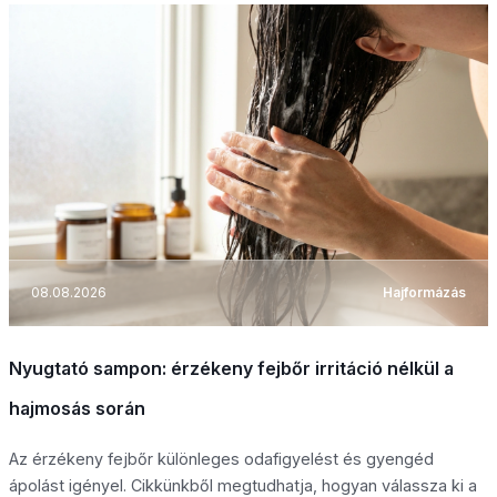
08.08.2026
Hajformázás
Nyugtató sampon: érzékeny fejbőr irritáció nélkül a
hajmosás során
Az érzékeny fejbőr különleges odafigyelést és gyengéd
ápolást igényel. Cikkünkből megtudhatja, hogyan válassza ki a