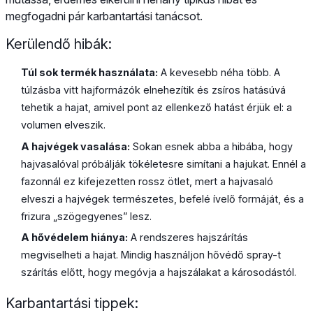
megfogadni pár karbantartási tanácsot.
Kerülendő hibák:
Túl sok termék használata:
A kevesebb néha több. A
túlzásba vitt hajformázók elnehezítik és zsíros hatásúvá
tehetik a hajat, amivel pont az ellenkező hatást érjük el: a
volumen elveszik.
A hajvégek vasalása:
Sokan esnek abba a hibába, hogy
hajvasalóval próbálják tökéletesre simítani a hajukat. Ennél a
fazonnál ez kifejezetten rossz ötlet, mert a hajvasaló
elveszi a hajvégek természetes, befelé ívelő formáját, és a
frizura „szögegyenes” lesz.
A hővédelem hiánya:
A rendszeres hajszárítás
megviselheti a hajat. Mindig használjon hővédő spray-t
szárítás előtt, hogy megóvja a hajszálakat a károsodástól.
Karbantartási tippek: