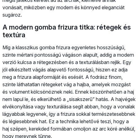
vonásait, miközben egy modern és könnyed eleganciát
sugároz.
A modern gomba frizura titka: rétegek és
textúra
Míg a klasszikus gomba frizura egyenletes hosszúságú,
szinte mértani pontosságú vágáson alapult, addig a modern
verzió kulcsa a rétegezésben és a texturálásban rejlik. Egy
jól elkészített vágás alapvető fontosságú, hiszen ez adja
meg a frizura alapformáját és esését. A fodrász finom,
szinte láthatatlan rétegeket vág a hajba, amelyek mozgást
és volument kölcsönöznek neki. Ennek köszönhetően a haj
nem lapul le, és elkerülhető a „sisakszerű” hatás. A hajvégek
elvékonyítása vagy texturálása segít abban, hogy a vonalak
lágyabbak legyenek, így a frizura sokkal természetesebbnek
és légiesebbnek hat. Ez a technika lehetővé teszi, hogy a
haj szépen, kerekded formában omoljon az arc köré anélkül,
hogy merevnek tűnne.