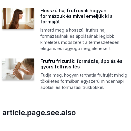
Hosszú haj frufruval: hogyan
formázzuk és mivel emeljük ki a
formáját
Ismerd meg a hosszú, frufrus haj
formázásának és ápolásának legjobb
kíméletes módszereit a természetesen
elegáns és ragyogó megjelenésért.
Frufru frizurák: formázás, ápolás és
gyors felfrissítés
Tudja meg, hogyan tarthatja frufruját mindig
tökéletes formában egyszerű mindennapi
ápolási és formázási trükkökkel.
article.page.see.also