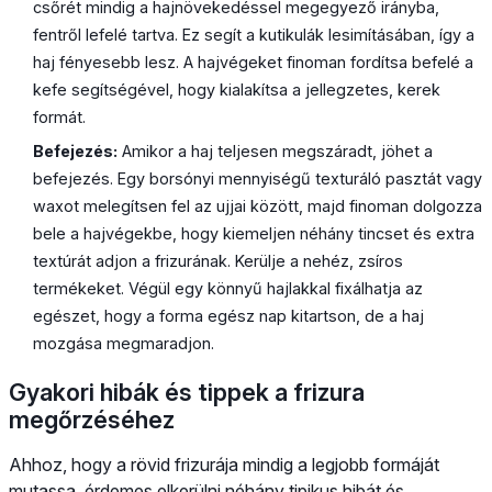
csőrét mindig a hajnövekedéssel megegyező irányba,
fentről lefelé tartva. Ez segít a kutikulák lesimításában, így a
haj fényesebb lesz. A hajvégeket finoman fordítsa befelé a
kefe segítségével, hogy kialakítsa a jellegzetes, kerek
formát.
Befejezés:
Amikor a haj teljesen megszáradt, jöhet a
befejezés. Egy borsónyi mennyiségű texturáló pasztát vagy
waxot melegítsen fel az ujjai között, majd finoman dolgozza
bele a hajvégekbe, hogy kiemeljen néhány tincset és extra
textúrát adjon a frizurának. Kerülje a nehéz, zsíros
termékeket. Végül egy könnyű hajlakkal fixálhatja az
egészet, hogy a forma egész nap kitartson, de a haj
mozgása megmaradjon.
Gyakori hibák és tippek a frizura
megőrzéséhez
Ahhoz, hogy a rövid frizurája mindig a legjobb formáját
mutassa, érdemes elkerülni néhány tipikus hibát és