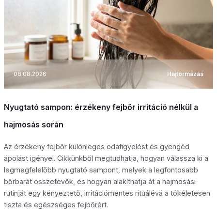
08.08.2026
Hajformázás
Nyugtató sampon: érzékeny fejbőr irritáció nélkül a
hajmosás során
Az érzékeny fejbőr különleges odafigyelést és gyengéd
ápolást igényel. Cikkünkből megtudhatja, hogyan válassza ki a
legmegfelelőbb nyugtató sampont, melyek a legfontosabb
bőrbarát összetevők, és hogyan alakíthatja át a hajmosási
rutinját egy kényeztető, irritációmentes rituálévá a tökéletesen
tiszta és egészséges fejbőrért.