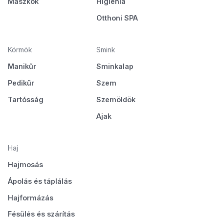
Maszkok
Higiénia
Otthoni SPA
Körmök
Smink
Manikűr
Sminkalap
Pedikűr
Szem
Tartósság
Szemöldök
Ajak
Haj
Hajmosás
Ápolás és táplálás
Hajformázás
Fésülés és szárítás