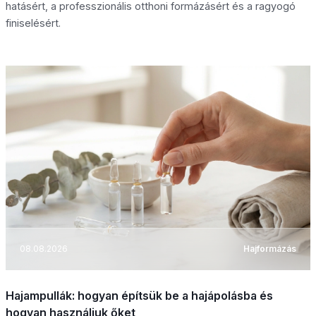
hatásért, a professzionális otthoni formázásért és a ragyogó
finiselésért.
08.08.2026
Hajformázás
Hajampullák: hogyan építsük be a hajápolásba és
hogyan használjuk őket