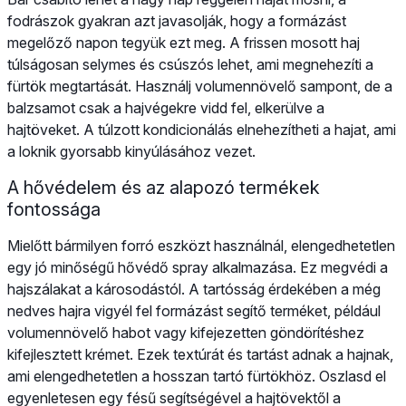
fodrászok gyakran azt javasolják, hogy a formázást
megelőző napon tegyük ezt meg. A frissen mosott haj
túlságosan selymes és csúszós lehet, ami megnehezíti a
fürtök megtartását. Használj volumennövelő sampont, de a
balzsamot csak a hajvégekre vidd fel, elkerülve a
hajtöveket. A túlzott kondicionálás elnehezítheti a hajat, ami
a loknik gyorsabb kinyúlásához vezet.
A hővédelem és az alapozó termékek
fontossága
Mielőtt bármilyen forró eszközt használnál, elengedhetetlen
egy jó minőségű hővédő spray alkalmazása. Ez megvédi a
hajszálakat a károsodástól. A tartósság érdekében a még
nedves hajra vigyél fel formázást segítő terméket, például
volumennövelő habot vagy kifejezetten göndörítéshez
kifejlesztett krémet. Ezek textúrát és tartást adnak a hajnak,
ami elengedhetetlen a hosszan tartó fürtökhöz. Oszlasd el
egyenletesen egy fésű segítségével a hajtövektől a