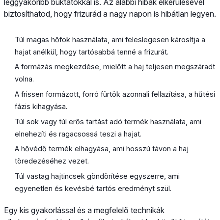
leggyakoribb buktatókkal is. Az alábbi hibák elkerülésével
biztosíthatod, hogy frizurád a nagy napon is hibátlan legyen.
Túl magas hőfok használata, ami feleslegesen károsítja a
hajat anélkül, hogy tartósabbá tenné a frizurát.
A formázás megkezdése, mielőtt a haj teljesen megszáradt
volna.
A frissen formázott, forró fürtök azonnali fellazítása, a hűtési
fázis kihagyása.
Túl sok vagy túl erős tartást adó termék használata, ami
elnehezíti és ragacsossá teszi a hajat.
A hővédő termék elhagyása, ami hosszú távon a haj
töredezéséhez vezet.
Túl vastag hajtincsek göndörítése egyszerre, ami
egyenetlen és kevésbé tartós eredményt szül.
Egy kis gyakorlással és a megfelelő technikák