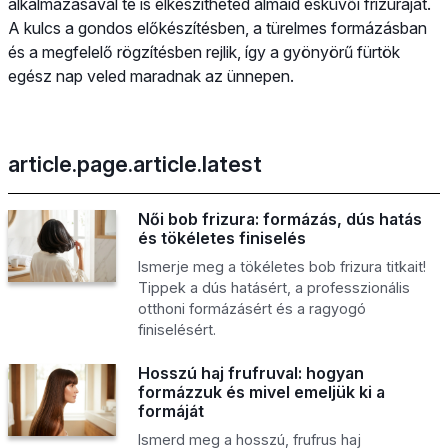
alkalmazásával te is elkészítheted álmaid esküvői frizuráját.
A kulcs a gondos előkészítésben, a türelmes formázásban
és a megfelelő rögzítésben rejlik, így a gyönyörű fürtök
egész nap veled maradnak az ünnepen.
article.page.article.latest
Női bob frizura: formázás, dús hatás
és tökéletes finiselés
Ismerje meg a tökéletes bob frizura titkait!
Tippek a dús hatásért, a professzionális
otthoni formázásért és a ragyogó
finiselésért.
Hosszú haj frufruval: hogyan
formázzuk és mivel emeljük ki a
formáját
Ismerd meg a hosszú, frufrus haj