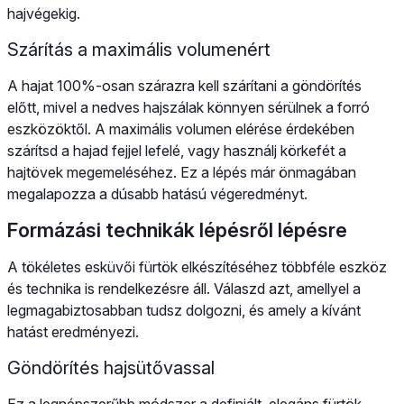
hajvégekig.
Szárítás a maximális volumenért
A hajat 100%-osan szárazra kell szárítani a göndörítés
előtt, mivel a nedves hajszálak könnyen sérülnek a forró
eszközöktől. A maximális volumen elérése érdekében
szárítsd a hajad fejjel lefelé, vagy használj körkefét a
hajtövek megemeléséhez. Ez a lépés már önmagában
megalapozza a dúsabb hatású végeredményt.
Formázási technikák lépésről lépésre
A tökéletes esküvői fürtök elkészítéséhez többféle eszköz
és technika is rendelkezésre áll. Válaszd azt, amellyel a
legmagabiztosabban tudsz dolgozni, és amely a kívánt
hatást eredményezi.
Göndörítés hajsütővassal
Ez a legnépszerűbb módszer a definiált, elegáns fürtök