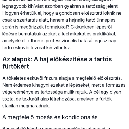
legnagyobb kihívást azonban gyakran a tartósság jelenti.
Hogyan érhetjük el, hogy a gondosan elkészített loknik ne
csak a szertartás alatt, hanem a hajnalig tartó ünneplés
során is megőrizzék formájukat? Cikkünkben lépésről
lépésre bemutatjuk azokat a technikákat és praktikákat,
amelyekkel otthon is professzionális hatású, egész nap
tartó esküvői frizurát készíthetsz.
Az alapok: A haj előkészítése a tartós
fürtökért
A tökéletes esküvői frizura alapja a megfelelő előkészítés.
Nem érdemes kihagyni ezeket a lépéseket, mert a formázás
végeredménye és tartóssága múlik rajtuk. A cél egy olyan
tiszta, de texturált alap létrehozása, amelyen a fürtök
stabilan megmaradnak.
A megfelelő mosás és kondicionálás
Bár csábító lehet a nagy nap reggelén hajat mosni, a