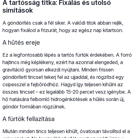
A tartósság titka: Fixálás és utolsó
simítások
A göndörítés csak a fél siker. A valódi titok abban rejlik,
hogyan fixálod a frizurát, hogy az egész nap kitartson.
A hűtés ereje
Ez a legfontosabb lépés a tartós fürtök érdekében. A forró
hajtincs még képlékeny, ezért ha azonnal elengeded, a
gravitáció gyorsan elkezdi nyújtani. Minden frissen
göndörített tincset tekerj fel az ujjaddal, és rögzítsd egy
csipesszel a fejbőrödhöz. Hagyd így teljesen kihűlni az
összes tincset – ez legalább 15-20 percet vesz igénybe. A
hő hatására felbomló hidrogénkötések a hűlés során új,
göndör formában rögzülnek.
A fürtök fellazítása
Miután minden tincs teljesen kihűlt, óvatosan távolítsd el a