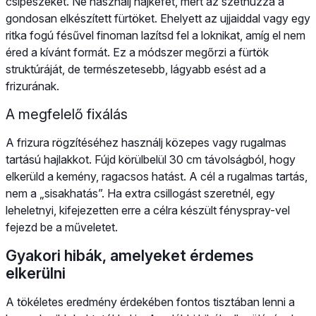
csipeszeket. Ne használj hajkefét, mert az széthúzza a
gondosan elkészített fürtöket. Ehelyett az ujjaiddal vagy egy
ritka fogú fésűvel finoman lazítsd fel a loknikat, amíg el nem
éred a kívánt formát. Ez a módszer megőrzi a fürtök
struktúráját, de természetesebb, lágyabb esést ad a
frizurának.
A megfelelő fixálás
A frizura rögzítéséhez használj közepes vagy rugalmas
tartású hajlakkot. Fújd körülbelül 30 cm távolságból, hogy
elkerüld a kemény, ragacsos hatást. A cél a rugalmas tartás,
nem a „sisakhatás”. Ha extra csillogást szeretnél, egy
leheletnyi, kifejezetten erre a célra készült fényspray-vel
fejezd be a műveletet.
Gyakori hibák, amelyeket érdemes
elkerülni
A tökéletes eredmény érdekében fontos tisztában lenni a