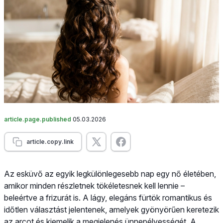
article.page.published
05.03.2026
article.copy.link
Az esküvő az egyik legkülönlegesebb nap egy nő életében,
amikor minden részletnek tökéletesnek kell lennie –
beleértve a frizurát is. A lágy, elegáns fürtök romantikus és
időtlen választást jelentenek, amelyek gyönyörűen keretezik
az arcot és kiemelik a megjelenés ünnepélyességét. A