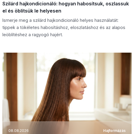
Szilárd hajkondicionáló: hogyan habosítsuk, oszlassuk
el és öblítsük le helyesen
Ismerje meg a szilárd hajkondicionáló helyes használatát:
tippek a tökéletes habosításhoz, eloszlatáshoz és az alapos
leöblítéshez a ragyogó hajért.
08.08.2026
Hajformázás