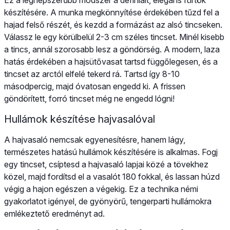
készítésére. A munka megkönnyítése érdekében tűzd fel a
hajad felső részét, és kezdd a formázást az alsó tincseken.
Válassz le egy körülbelül 2-3 cm széles tincset. Minél kisebb
a tincs, annál szorosabb lesz a göndörség. A modern, laza
hatás érdekében a hajsütővasat tartsd függőlegesen, és a
tincset az arctól elfelé tekerd rá. Tartsd így 8-10
másodpercig, majd óvatosan engedd ki. A frissen
göndörített, forró tincset még ne engedd lógni!
Hullámok készítése hajvasalóval
A hajvasaló nemcsak egyenesítésre, hanem lágy,
természetes hatású hullámok készítésére is alkalmas. Fogj
egy tincset, csíptesd a hajvasaló lapjai közé a tövekhez
közel, majd fordítsd el a vasalót 180 fokkal, és lassan húzd
végig a hajon egészen a végekig. Ez a technika némi
gyakorlatot igényel, de gyönyörű, tengerparti hullámokra
emlékeztető eredményt ad.