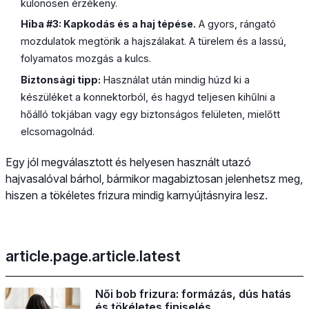
különösen érzékeny.
Hiba #3: Kapkodás és a haj tépése.
A gyors, rángató
mozdulatok megtörik a hajszálakat. A türelem és a lassú,
folyamatos mozgás a kulcs.
Biztonsági tipp:
Használat után mindig húzd ki a
készüléket a konnektorból, és hagyd teljesen kihűlni a
hőálló tokjában vagy egy biztonságos felületen, mielőtt
elcsomagolnád.
Egy jól megválasztott és helyesen használt utazó
hajvasalóval bárhol, bármikor magabiztosan jelenhetsz meg,
hiszen a tökéletes frizura mindig karnyújtásnyira lesz.
article.page.article.latest
Női bob frizura: formázás, dús hatás
és tökéletes finiselés