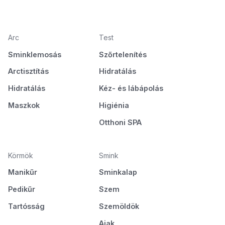
Arc
Test
Sminklemosás
Szőrtelenítés
Arctisztítás
Hidratálás
Hidratálás
Kéz- és lábápolás
Maszkok
Higiénia
Otthoni SPA
Körmök
Smink
Manikűr
Sminkalap
Pedikűr
Szem
Tartósság
Szemöldök
Ajak