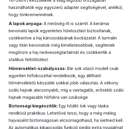
110-240V) készülékek a világ legtöbb országában
használhatók egy egyszerű adapter segítségével, anélkül,
hogy tönkremennének.
A lapok anyaga:
A minőség itt is számít. A kerámia
bevonatú lapok egyenletes hőeloszlást biztosítanak,
csökkentve a haj károsodásának kockázatát. A turmalin
vagy titán bevonatok még kíméletesebbek, segítenek
megőrizni a haj nedvességtartalmát és csökkentik a
statikus feltöltődést.
Hőmérséklet-szabályozás:
Bár sok utazó modell csak
egyetlen hőfokozattal rendelkezik, egy állítható
hőmérsékletű készülék sokkal jobb választás. A vékony
szálú hajnak alacsonyabb, míg a vastagabb, erősebb szálú
hajnak magasabb hőfokra van szüksége.
Biztonsági kiegészítők:
Egy hőálló tok vagy táska
rendkívül praktikus. Lehetővé teszi, hogy a még meleg
hajvasalót biztonságosan elcsomagolhasd, ha sietned kell.
Az automatikus kikapcsolás funkció pedig extra nyugalmat