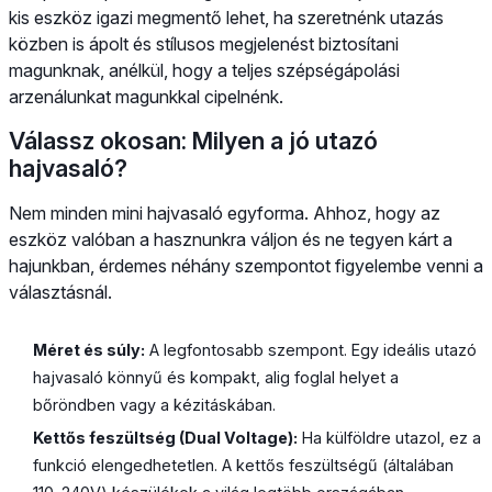
kis eszköz igazi megmentő lehet, ha szeretnénk utazás
közben is ápolt és stílusos megjelenést biztosítani
magunknak, anélkül, hogy a teljes szépségápolási
arzenálunkat magunkkal cipelnénk.
Válassz okosan: Milyen a jó utazó
hajvasaló?
Nem minden mini hajvasaló egyforma. Ahhoz, hogy az
eszköz valóban a hasznunkra váljon és ne tegyen kárt a
hajunkban, érdemes néhány szempontot figyelembe venni a
választásnál.
Méret és súly:
A legfontosabb szempont. Egy ideális utazó
hajvasaló könnyű és kompakt, alig foglal helyet a
bőröndben vagy a kézitáskában.
Kettős feszültség (Dual Voltage):
Ha külföldre utazol, ez a
funkció elengedhetetlen. A kettős feszültségű (általában