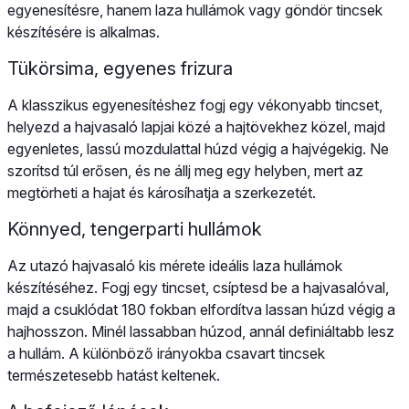
egyenesítésre, hanem laza hullámok vagy göndör tincsek
készítésére is alkalmas.
Tükörsima, egyenes frizura
A klasszikus egyenesítéshez fogj egy vékonyabb tincset,
helyezd a hajvasaló lapjai közé a hajtövekhez közel, majd
egyenletes, lassú mozdulattal húzd végig a hajvégekig. Ne
szorítsd túl erősen, és ne állj meg egy helyben, mert az
megtörheti a hajat és károsíhatja a szerkezetét.
Könnyed, tengerparti hullámok
Az utazó hajvasaló kis mérete ideális laza hullámok
készítéséhez. Fogj egy tincset, csíptesd be a hajvasalóval,
majd a csuklódat 180 fokban elfordítva lassan húzd végig a
hajhosszon. Minél lassabban húzod, annál definiáltabb lesz
a hullám. A különböző irányokba csavart tincsek
természetesebb hatást keltenek.