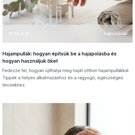
08.08.2026
Hajformázás
Hajampullák: hogyan építsük be a hajápolásba és
hogyan használjuk őket
Fedezze fel, hogyan újíthatja meg haját otthon hajampullákkal.
Tippek a helyes alkalmazáshoz és a ragyogó, egészséges
tincsekhez.