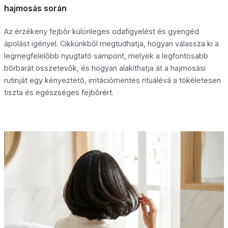
hajmosás során
Az érzékeny fejbőr különleges odafigyelést és gyengéd
ápolást igényel. Cikkünkből megtudhatja, hogyan válassza ki a
legmegfelelőbb nyugtató sampont, melyek a legfontosabb
bőrbarát összetevők, és hogyan alakíthatja át a hajmosási
rutinját egy kényeztető, irritációmentes rituálévá a tökéletesen
tiszta és egészséges fejbőrért.