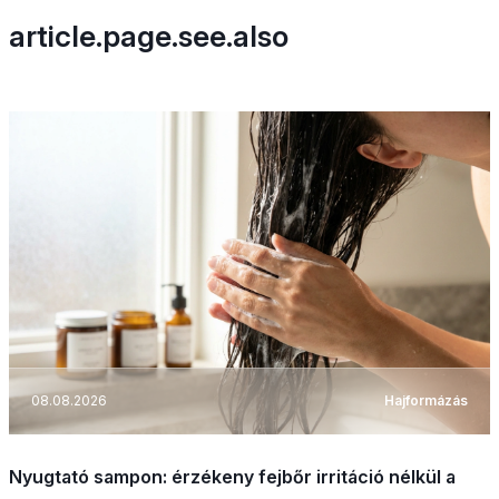
article.page.see.also
08.08.2026
Hajformázás
Nyugtató sampon: érzékeny fejbőr irritáció nélkül a