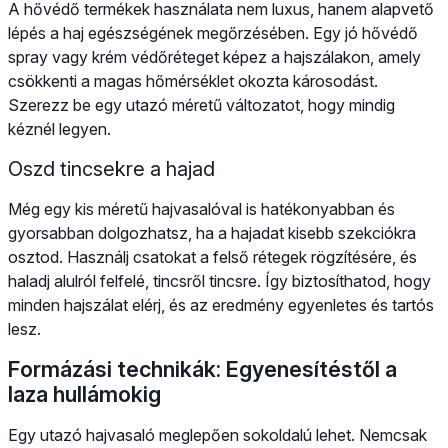
A hővédő termékek használata nem luxus, hanem alapvető
lépés a haj egészségének megőrzésében. Egy jó hővédő
spray vagy krém védőréteget képez a hajszálakon, amely
csökkenti a magas hőmérséklet okozta károsodást.
Szerezz be egy utazó méretű változatot, hogy mindig
kéznél legyen.
Oszd tincsekre a hajad
Még egy kis méretű hajvasalóval is hatékonyabban és
gyorsabban dolgozhatsz, ha a hajadat kisebb szekciókra
osztod. Használj csatokat a felső rétegek rögzítésére, és
haladj alulról felfelé, tincsről tincsre. Így biztosíthatod, hogy
minden hajszálat elérj, és az eredmény egyenletes és tartós
lesz.
Formázási technikák: Egyenesítéstől a
laza hullámokig
Egy utazó hajvasaló meglepően sokoldalú lehet. Nemcsak