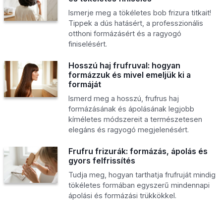
Ismerje meg a tökéletes bob frizura titkait!
Tippek a dús hatásért, a professzionális
otthoni formázásért és a ragyogó
finiselésért.
Hosszú haj frufruval: hogyan
formázzuk és mivel emeljük ki a
formáját
Ismerd meg a hosszú, frufrus haj
formázásának és ápolásának legjobb
kíméletes módszereit a természetesen
elegáns és ragyogó megjelenésért.
Frufru frizurák: formázás, ápolás és
gyors felfrissítés
Tudja meg, hogyan tarthatja frufruját mindig
tökéletes formában egyszerű mindennapi
ápolási és formázási trükkökkel.