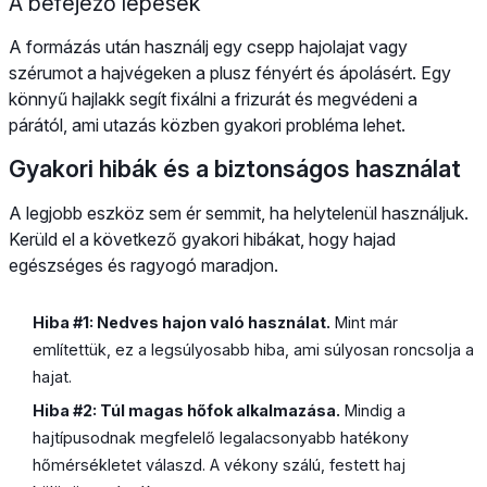
A befejező lépések
A formázás után használj egy csepp hajolajat vagy
szérumot a hajvégeken a plusz fényért és ápolásért. Egy
könnyű hajlakk segít fixálni a frizurát és megvédeni a
párától, ami utazás közben gyakori probléma lehet.
Gyakori hibák és a biztonságos használat
A legjobb eszköz sem ér semmit, ha helytelenül használjuk.
Kerüld el a következő gyakori hibákat, hogy hajad
egészséges és ragyogó maradjon.
Hiba #1: Nedves hajon való használat.
Mint már
említettük, ez a legsúlyosabb hiba, ami súlyosan roncsolja a
hajat.
Hiba #2: Túl magas hőfok alkalmazása.
Mindig a
hajtípusodnak megfelelő legalacsonyabb hatékony
hőmérsékletet válaszd. A vékony szálú, festett haj