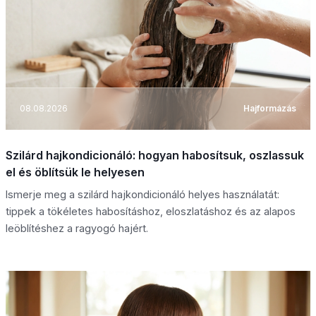
08.08.2026
Hajformázás
Szilárd hajkondicionáló: hogyan habosítsuk, oszlassuk
el és öblítsük le helyesen
Ismerje meg a szilárd hajkondicionáló helyes használatát:
tippek a tökéletes habosításhoz, eloszlatáshoz és az alapos
leöblítéshez a ragyogó hajért.