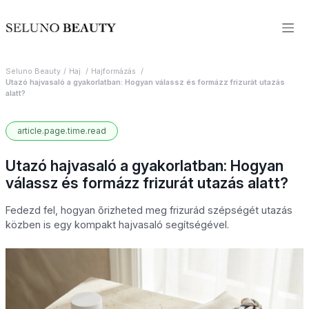
Seluno Beauty
Haj
Hajformázás
Utazó hajvasaló a gyakorlatban: Hogyan válassz és formázz frizurát utazás
alatt?
article.page.time.read
Utazó hajvasaló a gyakorlatban: Hogyan
válassz és formázz frizurát utazás alatt?
Fedezd fel, hogyan őrizheted meg frizurád szépségét utazás
közben is egy kompakt hajvasaló segítségével.